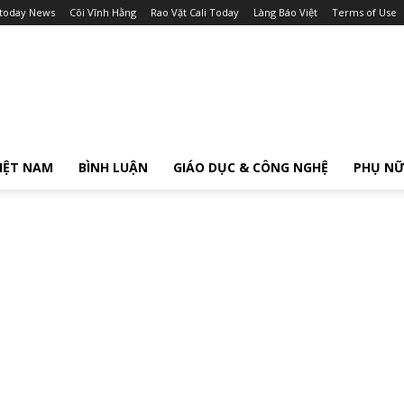
itoday News
Cõi Vĩnh Hằng
Rao Vặt Cali Today
Làng Báo Việt
Terms of Use
IỆT NAM
BÌNH LUẬN
GIÁO DỤC & CÔNG NGHỆ
PHỤ N