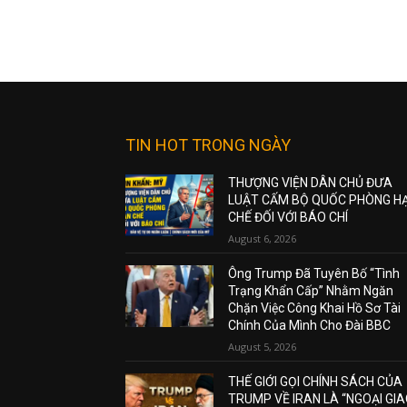
TIN HOT TRONG NGÀY
THƯỢNG VIỆN DÂN CHỦ ĐƯA
LUẬT CẤM BỘ QUỐC PHÒNG H
CHẾ ĐỐI VỚI BÁO CHÍ
August 6, 2026
Ông Trump Đã Tuyên Bố “Tình
Trạng Khẩn Cấp” Nhằm Ngăn
Chặn Việc Công Khai Hồ Sơ Tài
Chính Của Mình Cho Đài BBC
August 5, 2026
THẾ GIỚI GỌI CHÍNH SÁCH CỦA
TRUMP VỀ IRAN LÀ “NGOẠI GI