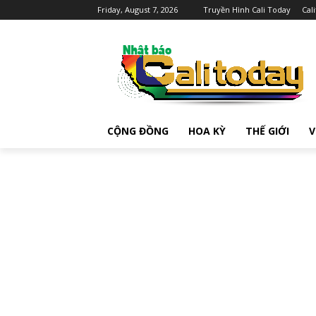
Friday, August 7, 2026
Truyền Hình Cali Today
Cal
CỘNG ĐỒNG
HOA KỲ
THẾ GIỚI
V