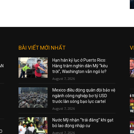
BÀI VIẾT MỚI NHẤT
V
Hạn hán kỷ lục ở Puerto Rico:
ẠN
Hàng trăm nghìn dân Mỹ “kêu
trời”, Washington vẫn ngó lơ?
August 7, 2026
Mexico điều động quân đội bảo vệ
ngành công nghiệp bơ tỷ USD
trước làn sóng bạo lực cartel
August 7, 2026
Nước Mỹ nhận “trái đắng” khi gạt
bỏ lao động nhập cư
AO
August 7, 2026