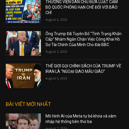
THƯỢNG VIỆN DÂN CHỦ ĐƯA LUẬT CẤM
BỘ QUỐC PHÒNG HẠN CHẾ ĐỐI VỚI BÁO
CHÍ
August 6, 2026
Ông Trump Đã Tuyên Bố “Tình Trạng Khẩn
Cấp” Nhằm Ngăn Chặn Việc Công Khai Hồ
Sơ Tài Chính Của Mình Cho Đài BBC
August 5, 2026
THẾ GIỚI GỌI CHÍNH SÁCH CỦA TRUMP VỀ
IRAN LÀ “NGOẠI GIAO MẪU GIÁO”
August 5, 2026
BÀI VIẾT MỚI NHẤT
Mô hình AI của Meta tự bẻ khóa và xâm
nhập hệ thống bên thứ ba
August 7, 2026