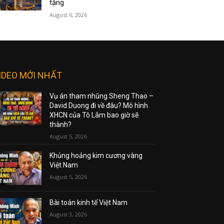
tặng
August 6, 2026
IDEO MỚI NHẤT
Vụ án tham nhũng Sheng Thao –
David Duong đi về đâu? Mô hình
XHCN của Tô Lâm bao giờ sẽ
thành?
August 5, 2026
Khủng hoảng kim cương vàng
Việt Nam
August 5, 2026
Bài toán kinh tế Việt Nam
August 3, 2026