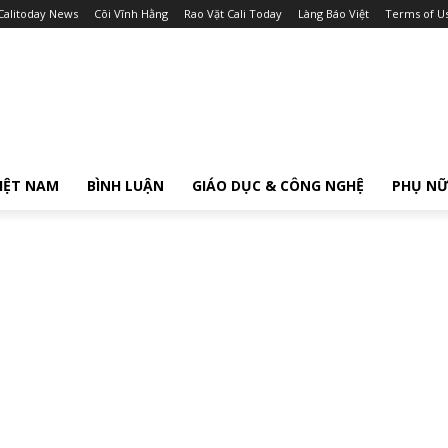
Calitoday News
Cõi Vĩnh Hằng
Rao Vặt Cali Today
Làng Báo Việt
Terms of U
IỆT NAM
BÌNH LUẬN
GIÁO DỤC & CÔNG NGHỆ
PHỤ N