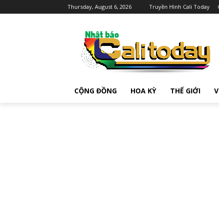
Thursday, August 6, 2026
Truyền Hình Cali Today
CỘNG ĐỒNG
HOA KỲ
THẾ GIỚI
V