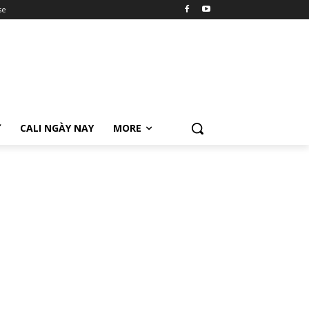
se
Ữ
CALI NGÀY NAY
MORE