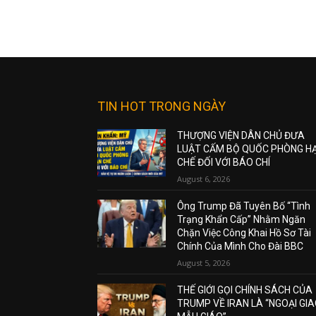
TIN HOT TRONG NGÀY
THƯỢNG VIỆN DÂN CHỦ ĐƯA
LUẬT CẤM BỘ QUỐC PHÒNG H
CHẾ ĐỐI VỚI BÁO CHÍ
August 6, 2026
Ông Trump Đã Tuyên Bố “Tình
Trạng Khẩn Cấp” Nhằm Ngăn
Chặn Việc Công Khai Hồ Sơ Tài
Chính Của Mình Cho Đài BBC
August 5, 2026
THẾ GIỚI GỌI CHÍNH SÁCH CỦA
TRUMP VỀ IRAN LÀ “NGOẠI GI