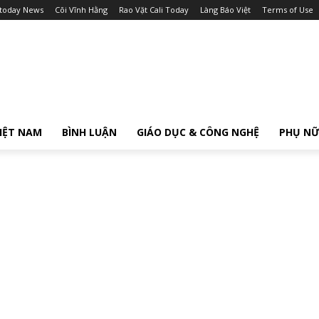
itoday News
Cõi Vĩnh Hằng
Rao Vặt Cali Today
Làng Báo Việt
Terms of Use
IỆT NAM
BÌNH LUẬN
GIÁO DỤC & CÔNG NGHỆ
PHỤ N