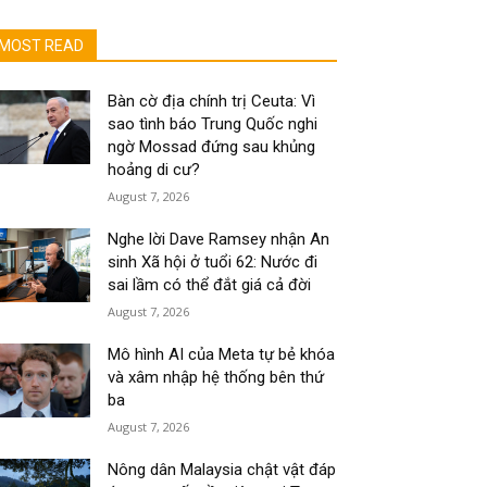
MOST READ
Bàn cờ địa chính trị Ceuta: Vì
sao tình báo Trung Quốc nghi
ngờ Mossad đứng sau khủng
hoảng di cư?
August 7, 2026
Nghe lời Dave Ramsey nhận An
sinh Xã hội ở tuổi 62: Nước đi
sai lầm có thể đắt giá cả đời
August 7, 2026
Mô hình AI của Meta tự bẻ khóa
và xâm nhập hệ thống bên thứ
ba
August 7, 2026
Nông dân Malaysia chật vật đáp