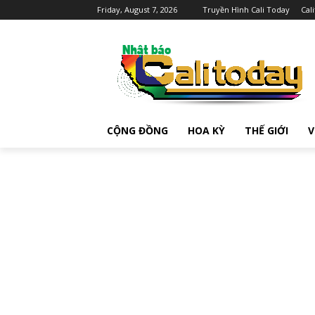
Friday, August 7, 2026
Truyền Hình Cali Today
Cal
CỘNG ĐỒNG
HOA KỲ
THẾ GIỚI
V