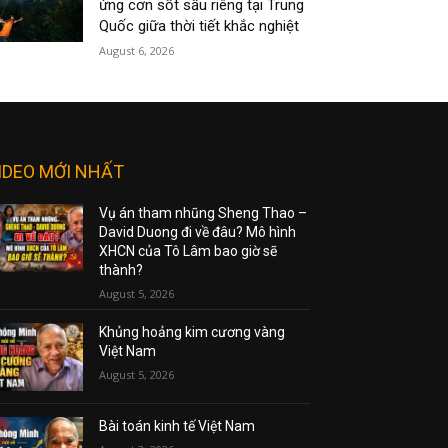
ứng cơn sốt sầu riêng tại Trung
Quốc giữa thời tiết khắc nghiệt
August 6, 2026
IDEO MỚI NHẤT
Vụ án tham nhũng Sheng Thao –
David Duong đi về đâu? Mô hình
XHCN của Tô Lâm bao giờ sẽ
thành?
August 5, 2026
Khủng hoảng kim cương vàng
Việt Nam
August 5, 2026
Bài toán kinh tế Việt Nam