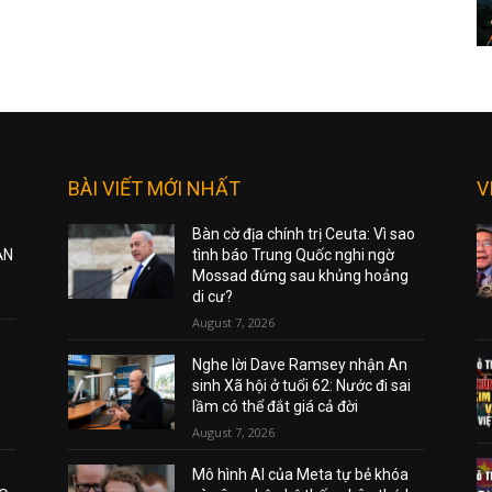
BÀI VIẾT MỚI NHẤT
V
Bàn cờ địa chính trị Ceuta: Vì sao
ẠN
tình báo Trung Quốc nghi ngờ
Mossad đứng sau khủng hoảng
di cư?
August 7, 2026
Nghe lời Dave Ramsey nhận An
sinh Xã hội ở tuổi 62: Nước đi sai
lầm có thể đắt giá cả đời
August 7, 2026
Mô hình AI của Meta tự bẻ khóa