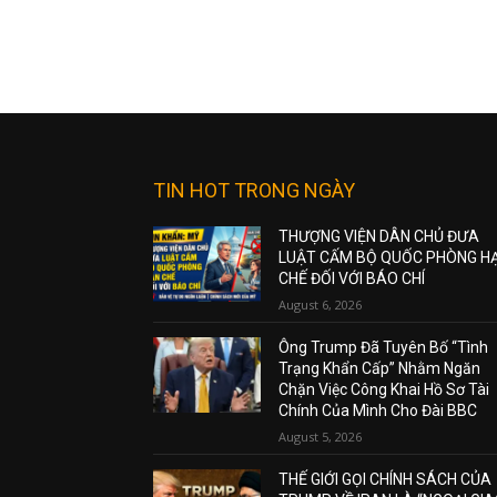
TIN HOT TRONG NGÀY
THƯỢNG VIỆN DÂN CHỦ ĐƯA
LUẬT CẤM BỘ QUỐC PHÒNG H
CHẾ ĐỐI VỚI BÁO CHÍ
August 6, 2026
Ông Trump Đã Tuyên Bố “Tình
Trạng Khẩn Cấp” Nhằm Ngăn
Chặn Việc Công Khai Hồ Sơ Tài
Chính Của Mình Cho Đài BBC
August 5, 2026
THẾ GIỚI GỌI CHÍNH SÁCH CỦA