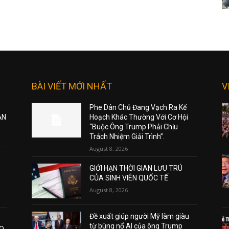
BÀI VIẾT MỚI NHẤT
V
Phe Dân Chủ Đang Vạch Ra Kế
ẠN
Hoạch Khác Thường Với Cơ Hội
“Buộc Ông Trump Phải Chịu
Trách Nhiệm Giải Trình”.
August 8, 2026
GIỚI HẠN THỜI GIAN LƯU TRÚ
CỦA SINH VIÊN QUỐC TẾ
August 8, 2026
Đề xuất giúp người Mỹ làm giàu
từ bùng nổ AI của ông Trump