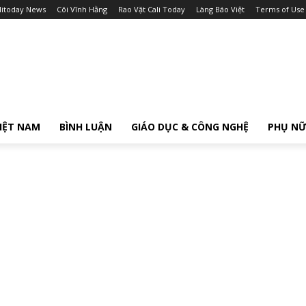
litoday News
Cõi Vĩnh Hằng
Rao Vặt Cali Today
Làng Báo Việt
Terms of Use
IỆT NAM
BÌNH LUẬN
GIÁO DỤC & CÔNG NGHỆ
PHỤ N