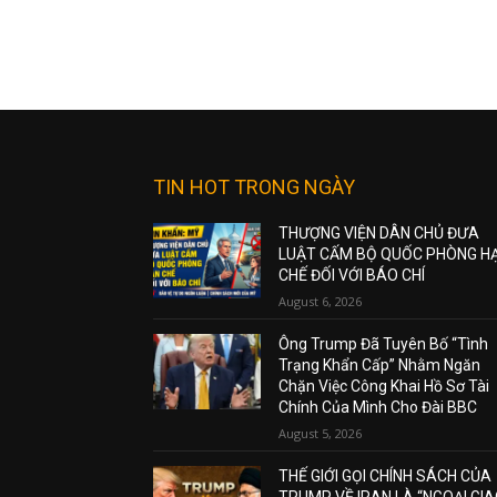
TIN HOT TRONG NGÀY
THƯỢNG VIỆN DÂN CHỦ ĐƯA
LUẬT CẤM BỘ QUỐC PHÒNG H
CHẾ ĐỐI VỚI BÁO CHÍ
August 6, 2026
Ông Trump Đã Tuyên Bố “Tình
Trạng Khẩn Cấp” Nhằm Ngăn
Chặn Việc Công Khai Hồ Sơ Tài
Chính Của Mình Cho Đài BBC
August 5, 2026
THẾ GIỚI GỌI CHÍNH SÁCH CỦA