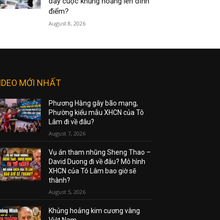
đẩy cuộc khủng hoảng lên đỉnh
điểm?
August 8, 2026
IDEO MỚI NHẤT
Phương Hằng gây bão mạng,
Phường kiểu mẫu XHCN của Tô
Lâm đi về đâu?
August 7, 2026
Vụ án tham nhũng Sheng Thao –
David Duong đi về đâu? Mô hình
XHCN của Tô Lâm bao giờ sẽ
thành?
August 5, 2026
Khủng hoảng kim cương vàng