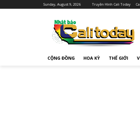
Sunday, August 9, 2026
Truyền Hình Cali Today
Ca
CỘNG ĐỒNG
HOA KỲ
THẾ GIỚI
V