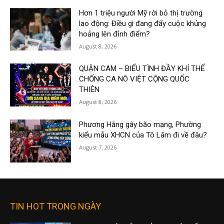
Hơn 1 triệu người Mỹ rời bỏ thị trường
lao động: Điều gì đang đẩy cuộc khủng
hoảng lên đỉnh điểm?
August 8, 2026
QUẬN CAM – BIỂU TÌNH ĐẦY KHÍ THẾ
CHỐNG CA NÔ VIỆT CỘNG QUỐC
THIÊN
August 8, 2026
Phương Hằng gây bão mạng, Phường
kiểu mẫu XHCN của Tô Lâm đi về đâu?
August 7, 2026
TIN HOT TRONG NGÀY