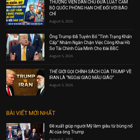
THƯỢNG VIỆN DÂN CHỦ ĐƯA LUẬT CẤM
BỘ QUỐC PHÒNG HẠN CHẾ ĐỐI VỚI BÁO
CHÍ
August 6, 2026
Ông Trump Đã Tuyên Bố “Tình Trạng Khẩn
Cấp” Nhằm Ngăn Chặn Việc Công Khai Hồ
Sơ Tài Chính Của Mình Cho Đài BBC
August 5, 2026
THẾ GIỚI GỌI CHÍNH SÁCH CỦA TRUMP VỀ
IRAN LÀ “NGOẠI GIAO MẪU GIÁO”
August 5, 2026
BÀI VIẾT MỚI NHẤT
Đề xuất giúp người Mỹ làm giàu từ bùng nổ
AI của ông Trump
August 8, 2026