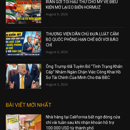
IRAN GỞI TỐI HẬU THƯ CHO MỸ VỀ ĐIỀU
KIỆN MỞ LẠI EO BIỂN HORMUZ
August 9, 2026
THƯỢNG VIỆN DÂN CHỦ ĐƯA LUẬT CẤM
BỘ QUỐC PHÒNG HẠN CHẾ ĐỐI VỚI BÁO
CHÍ
August 6, 2026
Ông Trump Đã Tuyên Bố “Tình Trạng Khẩn
Cấp” Nhằm Ngăn Chặn Việc Công Khai Hồ
Sơ Tài Chính Của Mình Cho Đài BBC
August 5, 2026
BÀI VIẾT MỚI NHẤT
Nhà hàng tại California bất ngờ đóng cửa
chỉ vài tuần sau khi nhận khoản hỗ trợ
100.000 USD từ thành phố