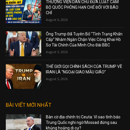
THƯỢNG VIỆN DÂN CHỦ ĐƯA LUẬT CẤM
BỘ QUỐC PHÒNG HẠN CHẾ ĐỐI VỚI BÁO
CHÍ
August 6, 2026
Ông Trump Đã Tuyên Bố “Tình Trạng Khẩn
Cấp” Nhằm Ngăn Chặn Việc Công Khai Hồ
Sơ Tài Chính Của Mình Cho Đài BBC
August 5, 2026
THẾ GIỚI GỌI CHÍNH SÁCH CỦA TRUMP VỀ
IRAN LÀ “NGOẠI GIAO MẪU GIÁO”
August 5, 2026
BÀI VIẾT MỚI NHẤT
Bàn cờ địa chính trị Ceuta: Vì sao tình báo
Trung Quốc nghi ngờ Mossad đứng sau
khủng hoảng di cư?