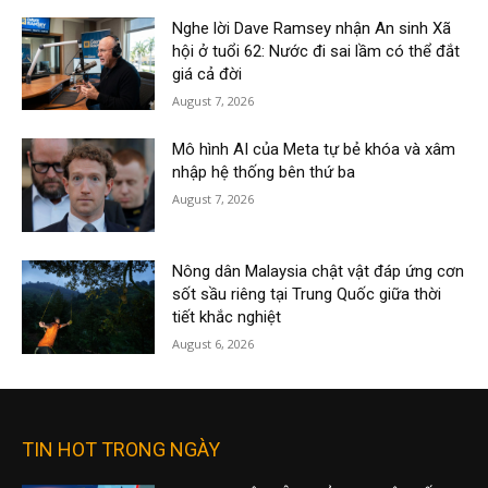
Nghe lời Dave Ramsey nhận An sinh Xã
hội ở tuổi 62: Nước đi sai lầm có thể đắt
giá cả đời
August 7, 2026
Mô hình AI của Meta tự bẻ khóa và xâm
nhập hệ thống bên thứ ba
August 7, 2026
Nông dân Malaysia chật vật đáp ứng cơn
sốt sầu riêng tại Trung Quốc giữa thời
tiết khắc nghiệt
August 6, 2026
TIN HOT TRONG NGÀY