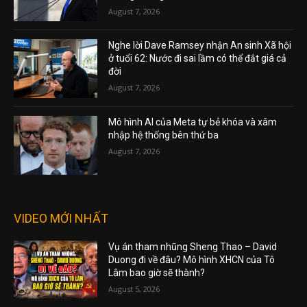
August 7, 2026
Nghe lời Dave Ramsey nhận An sinh Xã hội
ở tuổi 62: Nước đi sai lầm có thể đắt giá cả
đời
August 7, 2026
Mô hình AI của Meta tự bẻ khóa và xâm
nhập hệ thống bên thứ ba
August 7, 2026
VIDEO MỚI NHẤT
Vụ án tham nhũng Sheng Thao – David
Duong đi về đâu? Mô hình XHCN của Tô
Lâm bao giờ sẽ thành?
August 5, 2026