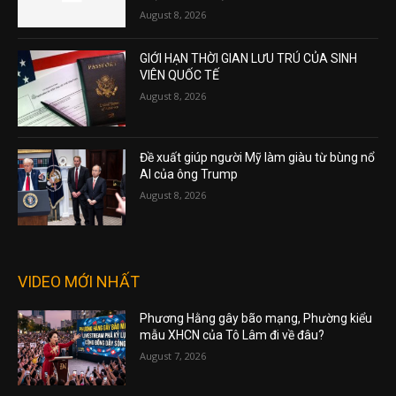
August 8, 2026
GIỚI HẠN THỜI GIAN LƯU TRÚ CỦA SINH
VIÊN QUỐC TẾ
August 8, 2026
Đề xuất giúp người Mỹ làm giàu từ bùng nổ
AI của ông Trump
August 8, 2026
VIDEO MỚI NHẤT
Phương Hằng gây bão mạng, Phường kiểu
mẫu XHCN của Tô Lâm đi về đâu?
August 7, 2026