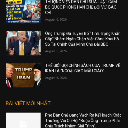
THƯỢNG VIỆN DÂN CHỦ ĐƯA LUẬT CẤM
BỘ QUỐC PHÒNG HẠN CHẾ ĐỐI VỚI BÁO
CHÍ
August 6, 2026
Ông Trump Đã Tuyên Bố “Tình Trạng Khẩn
Cấp” Nhằm Ngăn Chặn Việc Công Khai Hồ
Sơ Tài Chính Của Mình Cho Đài BBC
August 5, 2026
THẾ GIỚI GỌI CHÍNH SÁCH CỦA TRUMP VỀ
IRAN LÀ “NGOẠI GIAO MẪU GIÁO”
August 5, 2026
BÀI VIẾT MỚI NHẤT
Phe Dân Chủ Đang Vạch Ra Kế Hoạch Khác
Thường Với Cơ Hội “Buộc Ông Trump Phải
Chịu Trách Nhiệm Giải Trình”.