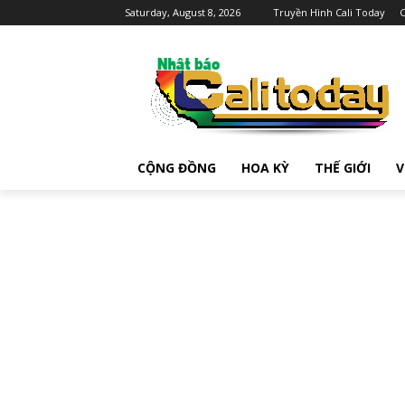
Saturday, August 8, 2026
Truyền Hình Cali Today
C
CỘNG ĐỒNG
HOA KỲ
THẾ GIỚI
V