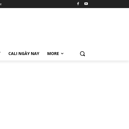
e
Ữ
CALI NGÀY NAY
MORE