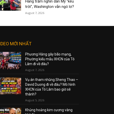
Hàng trăm nghìn dân Mỹ “kêu
trời”, Washington vẫn ngó lơ?
August 7, 2026
IDEO MỚI NHẤT
Phương Hằng gây bão mạng,
Phường kiểu mẫu XHCN của Tô
Lâm đi về đâu?
August 7, 2026
Vụ án tham nhũng Sheng Thao –
David Duong đi về đâu? Mô hình
XHCN của Tô Lâm bao giờ sẽ
thành?
August 5, 2026
Khủng hoảng kim cương vàng