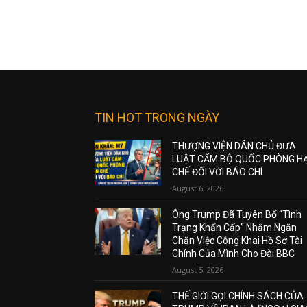
TIN HOT TRONG NGÀY
THƯỢNG VIỆN DÂN CHỦ ĐƯA
LUẬT CẤM BỘ QUỐC PHÒNG H
CHẾ ĐỐI VỚI BÁO CHÍ
August 6, 2026
Ông Trump Đã Tuyên Bố “Tình
Trạng Khẩn Cấp” Nhằm Ngăn
Chặn Việc Công Khai Hồ Sơ Tài
Chính Của Mình Cho Đài BBC
August 5, 2026
THẾ GIỚI GỌI CHÍNH SÁCH CỦA