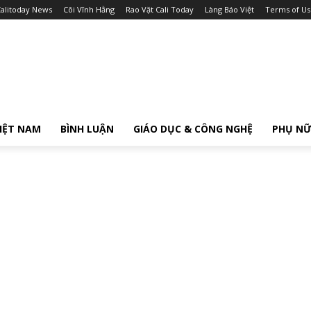
alitoday News
Cõi Vĩnh Hằng
Rao Vặt Cali Today
Làng Báo Việt
Terms of Us
IỆT NAM
BÌNH LUẬN
GIÁO DỤC & CÔNG NGHỆ
PHỤ N