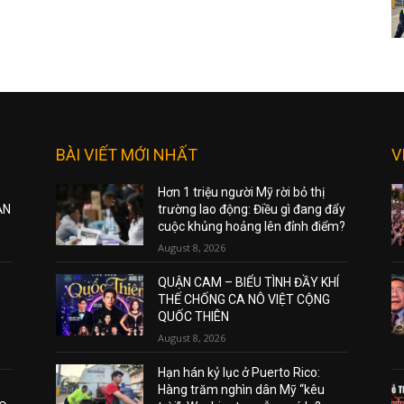
BÀI VIẾT MỚI NHẤT
V
Hơn 1 triệu người Mỹ rời bỏ thị
ẠN
trường lao động: Điều gì đang đẩy
cuộc khủng hoảng lên đỉnh điểm?
August 8, 2026
QUẬN CAM – BIỂU TÌNH ĐẦY KHÍ
THẾ CHỐNG CA NÔ VIỆT CỘNG
QUỐC THIÊN
August 8, 2026
Hạn hán kỷ lục ở Puerto Rico:
Hàng trăm nghìn dân Mỹ “kêu