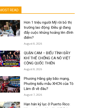
MOST READ
Hơn 1 triệu người Mỹ rời bỏ thị
trường lao động: Điều gì đang
đẩy cuộc khủng hoảng lên đỉnh
điểm?
August 8, 2026
QUẬN CAM – BIỂU TÌNH ĐẦY
KHÍ THẾ CHỐNG CA NÔ VIỆT
CỘNG QUỐC THIÊN
August 8, 2026
Phương Hằng gây bão mạng,
Phường kiểu mẫu XHCN của Tô
Lâm đi về đâu?
August 7, 2026
Hạn hán kỷ lục ở Puerto Rico: