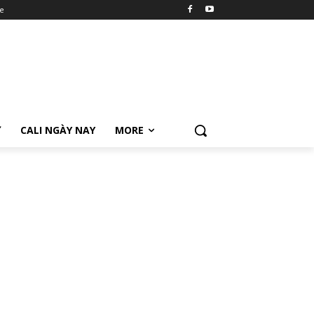
e
Ữ
CALI NGÀY NAY
MORE