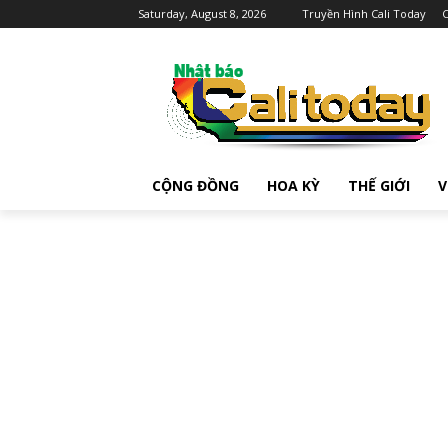
Saturday, August 8, 2026
Truyền Hình Cali Today
C
CỘNG ĐỒNG
HOA KỲ
THẾ GIỚI
V