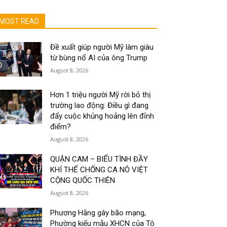
MOST READ
Đề xuất giúp người Mỹ làm giàu
từ bùng nổ AI của ông Trump
August 8, 2026
Hơn 1 triệu người Mỹ rời bỏ thị
trường lao động: Điều gì đang
đẩy cuộc khủng hoảng lên đỉnh
điểm?
August 8, 2026
QUẬN CAM – BIỂU TÌNH ĐẦY
KHÍ THẾ CHỐNG CA NÔ VIỆT
CỘNG QUỐC THIÊN
August 8, 2026
Phương Hằng gây bão mạng,
Phường kiểu mẫu XHCN của Tô