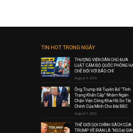
TIN HOT TRONG NGÀY
THƯỢNG VIỆN DÂN CHỦ ĐƯA
LUẬT CẤM BỘ QUỐC PHÒNG H
CHẾ ĐỐI VỚI BÁO CHÍ
August 6, 2026
Ông Trump Đã Tuyên Bố “Tình
Trạng Khẩn Cấp” Nhằm Ngăn
Chặn Việc Công Khai Hồ Sơ Tài
Chính Của Mình Cho Đài BBC
August 5, 2026
THẾ GIỚI GỌI CHÍNH SÁCH CỦA
TRUMP VỀ IRAN LÀ “NGOẠI GI