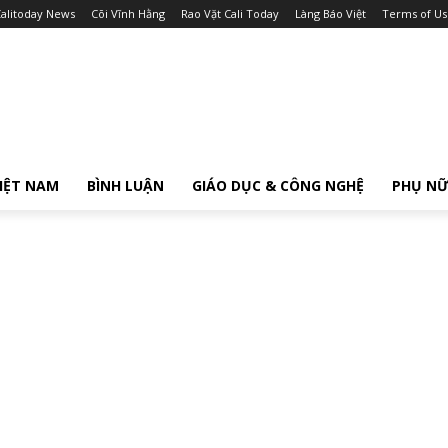
alitoday News
Cõi Vĩnh Hằng
Rao Vặt Cali Today
Làng Báo Việt
Terms of Us
IỆT NAM
BÌNH LUẬN
GIÁO DỤC & CÔNG NGHỆ
PHỤ N