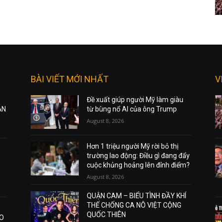
BÀI VIẾT MỚI NHẤT
V
Đề xuất giúp người Mỹ làm giàu
ẠN
từ bùng nổ AI của ông Trump
August 8, 2026
Hơn 1 triệu người Mỹ rời bỏ thị
trường lao động: Điều gì đang đẩy
cuộc khủng hoảng lên đỉnh điểm?
August 8, 2026
QUẬN CAM – BIỂU TÌNH ĐẦY KHÍ
THẾ CHỐNG CA NÔ VIỆT CỘNG
QUỐC THIÊN
AO