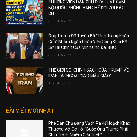
THƯỢNG VIỆN DÂN CHỦ ĐƯA LUẬT CẤM
BỘ QUỐC PHÒNG HẠN CHẾ ĐỐI VỚI BÁO
CHÍ
August 6, 2026
Ông Trump Đã Tuyên Bố “Tình Trạng Khẩn
Cấp” Nhằm Ngăn Chặn Việc Công Khai Hồ
Sơ Tài Chính Của Mình Cho Đài BBC
August 5, 2026
THẾ GIỚI GỌI CHÍNH SÁCH CỦA TRUMP VỀ
IRAN LÀ “NGOẠI GIAO MẪU GIÁO”
August 5, 2026
BÀI VIẾT MỚI NHẤT
Phe Dân Chủ Đang Vạch Ra Kế Hoạch Khác
Thường Với Cơ Hội “Buộc Ông Trump Phải
Chịu Trách Nhiệm Giải Trình”.