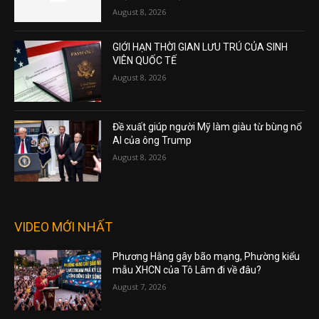
August 8, 2026
GIỚI HẠN THỜI GIAN LƯU TRÚ CỦA SINH
VIÊN QUỐC TẾ
August 8, 2026
Đề xuất giúp người Mỹ làm giàu từ bùng nổ
AI của ông Trump
August 8, 2026
VIDEO MỚI NHẤT
Phương Hằng gây bão mạng, Phường kiểu
mẫu XHCN của Tô Lâm đi về đâu?
August 7, 2026