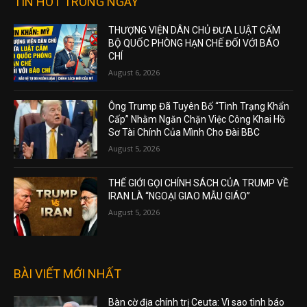
TIN HOT TRONG NGÀY
THƯỢNG VIỆN DÂN CHỦ ĐƯA LUẬT CẤM
BỘ QUỐC PHÒNG HẠN CHẾ ĐỐI VỚI BÁO
CHÍ
August 6, 2026
Ông Trump Đã Tuyên Bố “Tình Trạng Khẩn
Cấp” Nhằm Ngăn Chặn Việc Công Khai Hồ
Sơ Tài Chính Của Mình Cho Đài BBC
August 5, 2026
THẾ GIỚI GỌI CHÍNH SÁCH CỦA TRUMP VỀ
IRAN LÀ “NGOẠI GIAO MẪU GIÁO”
August 5, 2026
BÀI VIẾT MỚI NHẤT
Bàn cờ địa chính trị Ceuta: Vì sao tình báo