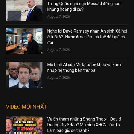
Trung Quốc nghi ngờ Mossad đứng sau
khủng hoảng di cư?
August 7, 2026
Nghe lời Dave Ramsey nhận An sinh Xã hội
ở tuổi 62: Nước đi sai lầm có thể đắt giá cả
đời
August 7, 2026
Mô hình AI của Meta tự bẻ khóa và xâm
nhập hệ thống bên thứ ba
August 7, 2026
VIDEO MỚI NHẤT
Vụ án tham nhũng Sheng Thao – David
Duong đi về đâu? Mô hình XHCN của Tô
Lâm bao giờ sẽ thành?