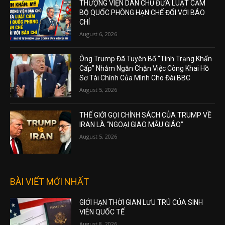
THƯỢNG VIỆN DÂN CHỦ ĐƯA LUẬT CẤM
BỘ QUỐC PHÒNG HẠN CHẾ ĐỐI VỚI BÁO
CHÍ
August 6, 2026
Ông Trump Đã Tuyên Bố “Tình Trạng Khẩn
Cấp” Nhằm Ngăn Chặn Việc Công Khai Hồ
Sơ Tài Chính Của Mình Cho Đài BBC
August 5, 2026
THẾ GIỚI GỌI CHÍNH SÁCH CỦA TRUMP VỀ
IRAN LÀ “NGOẠI GIAO MẪU GIÁO”
August 5, 2026
BÀI VIẾT MỚI NHẤT
GIỚI HẠN THỜI GIAN LƯU TRÚ CỦA SINH
VIÊN QUỐC TẾ
August 8, 2026