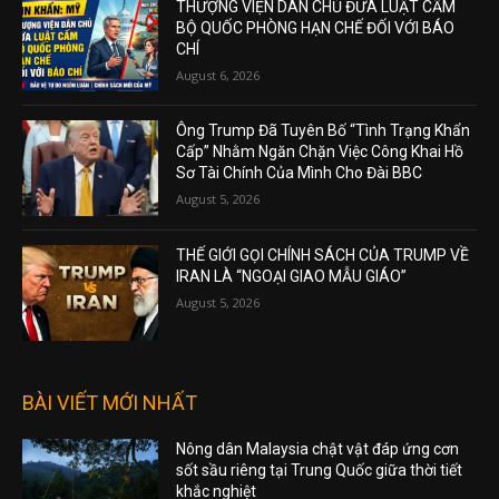
THƯỢNG VIỆN DÂN CHỦ ĐƯA LUẬT CẤM
BỘ QUỐC PHÒNG HẠN CHẾ ĐỐI VỚI BÁO
CHÍ
August 6, 2026
Ông Trump Đã Tuyên Bố “Tình Trạng Khẩn
Cấp” Nhằm Ngăn Chặn Việc Công Khai Hồ
Sơ Tài Chính Của Mình Cho Đài BBC
August 5, 2026
THẾ GIỚI GỌI CHÍNH SÁCH CỦA TRUMP VỀ
IRAN LÀ “NGOẠI GIAO MẪU GIÁO”
August 5, 2026
BÀI VIẾT MỚI NHẤT
Nông dân Malaysia chật vật đáp ứng cơn
sốt sầu riêng tại Trung Quốc giữa thời tiết
khắc nghiệt