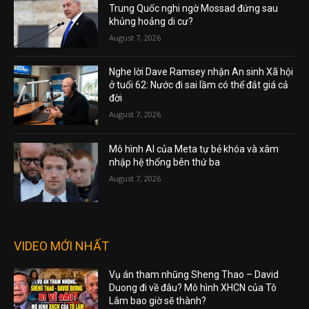
Trung Quốc nghi ngờ Mossad đứng sau
khủng hoảng di cư?
August 7, 2026
Nghe lời Dave Ramsey nhận An sinh Xã hội
ở tuổi 62: Nước đi sai lầm có thể đắt giá cả
đời
August 7, 2026
Mô hình AI của Meta tự bẻ khóa và xâm
nhập hệ thống bên thứ ba
August 7, 2026
VIDEO MỚI NHẤT
Vụ án tham nhũng Sheng Thao – David
Duong đi về đâu? Mô hình XHCN của Tô
Lâm bao giờ sẽ thành?