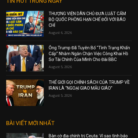
TIN HOT TRONG NGÀY
THƯỢNG VIỆN DÂN CHỦ ĐƯA LUẬT CẤM
BỘ QUỐC PHÒNG HẠN CHẾ ĐỐI VỚI BÁO
CHÍ
August 6, 2026
Ông Trump Đã Tuyên Bố “Tình Trạng Khẩn
Cấp” Nhằm Ngăn Chặn Việc Công Khai Hồ
Sơ Tài Chính Của Mình Cho Đài BBC
August 5, 2026
THẾ GIỚI GỌI CHÍNH SÁCH CỦA TRUMP VỀ
IRAN LÀ “NGOẠI GIAO MẪU GIÁO”
August 5, 2026
BÀI VIẾT MỚI NHẤT
Bàn cờ địa chính trị Ceuta: Vì sao tình báo