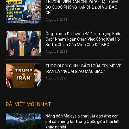
THƯỢNG VIỆN DÂN CHỦ ĐƯA LUẬT CẤM
BỘ QUỐC PHÒNG HẠN CHẾ ĐỐI VỚI BÁO
CHÍ
August 6, 2026
Ông Trump Đã Tuyên Bố “Tình Trạng Khẩn
Cấp” Nhằm Ngăn Chặn Việc Công Khai Hồ
Sơ Tài Chính Của Mình Cho Đài BBC
August 5, 2026
THẾ GIỚI GỌI CHÍNH SÁCH CỦA TRUMP VỀ
IRAN LÀ “NGOẠI GIAO MẪU GIÁO”
August 5, 2026
BÀI VIẾT MỚI NHẤT
Nông dân Malaysia chật vật đáp ứng cơn
sốt sầu riêng tại Trung Quốc giữa thời tiết
khắc nghiệt