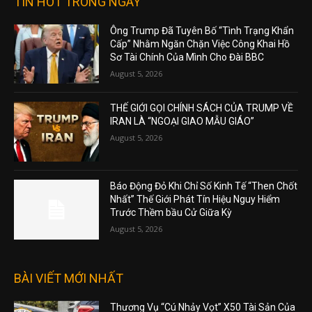
TIN HOT TRONG NGÀY
Ông Trump Đã Tuyên Bố “Tình Trạng Khẩn
Cấp” Nhằm Ngăn Chặn Việc Công Khai Hồ
Sơ Tài Chính Của Mình Cho Đài BBC
August 5, 2026
THẾ GIỚI GỌI CHÍNH SÁCH CỦA TRUMP VỀ
IRAN LÀ “NGOẠI GIAO MẪU GIÁO”
August 5, 2026
Báo Động Đỏ Khi Chỉ Số Kinh Tế “Then Chốt
Nhất” Thế Giới Phát Tín Hiệu Nguy Hiểm
Trước Thềm bầu Cử Giữa Kỳ
August 5, 2026
BÀI VIẾT MỚI NHẤT
Thương Vụ “Cú Nhảy Vọt” X50 Tài Sản Của