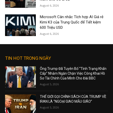
August 6, 2026
Microsoft Cân nhắc Tích hợp AI Giá rẻ
Kimi K3 của Trung Quốc để Tiết kiệm
600 Triệu USD
August 6, 2026
TIN HOT TRONG NGÀY
Ông Trump Đã Tuyên Bố “Tình Trạng Khẩn
Cấp” Nhằm Ngăn Chặn Việc Công Khai Hồ
Sơ Tài Chính Của Mình Cho Đài BBC
August 5, 2026
THẾ GIỚI GỌI CHÍNH SÁCH CỦA TRUMP VỀ
IRAN LÀ “NGOẠI GIAO MẪU GIÁO”
August 5, 2026