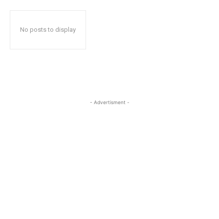
No posts to display
- Advertisment -