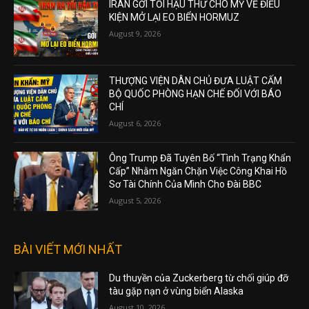
IRAN GỞI TỐI HẬU THƯ CHO MỸ VỀ ĐIỀU
KIỆN MỞ LẠI EO BIỂN HORMUZ
August 9, 2026
THƯỢNG VIỆN DÂN CHỦ ĐƯA LUẬT CẤM
BỘ QUỐC PHÒNG HẠN CHẾ ĐỐI VỚI BÁO
CHÍ
August 6, 2026
Ông Trump Đã Tuyên Bố “Tình Trạng Khẩn
Cấp” Nhằm Ngăn Chặn Việc Công Khai Hồ
Sơ Tài Chính Của Mình Cho Đài BBC
August 5, 2026
BÀI VIẾT MỚI NHẤT
Du thuyền của Zuckerberg từ chối giúp đỡ
tàu gặp nạn ở vùng biển Alaska
August 10, 2026