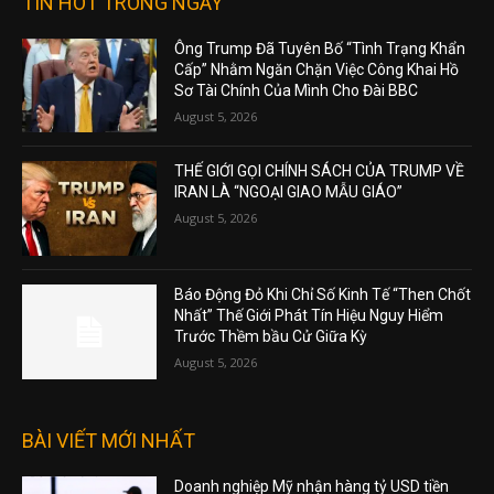
TIN HOT TRONG NGÀY
Ông Trump Đã Tuyên Bố “Tình Trạng Khẩn
Cấp” Nhằm Ngăn Chặn Việc Công Khai Hồ
Sơ Tài Chính Của Mình Cho Đài BBC
August 5, 2026
THẾ GIỚI GỌI CHÍNH SÁCH CỦA TRUMP VỀ
IRAN LÀ “NGOẠI GIAO MẪU GIÁO”
August 5, 2026
Báo Động Đỏ Khi Chỉ Số Kinh Tế “Then Chốt
Nhất” Thế Giới Phát Tín Hiệu Nguy Hiểm
Trước Thềm bầu Cử Giữa Kỳ
August 5, 2026
BÀI VIẾT MỚI NHẤT
Doanh nghiệp Mỹ nhận hàng tỷ USD tiền