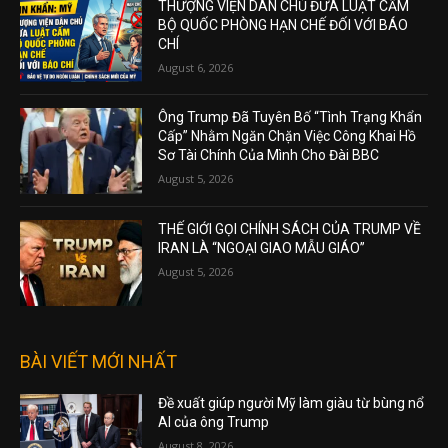
THƯỢNG VIỆN DÂN CHỦ ĐƯA LUẬT CẤM
BỘ QUỐC PHÒNG HẠN CHẾ ĐỐI VỚI BÁO
CHÍ
August 6, 2026
Ông Trump Đã Tuyên Bố “Tình Trạng Khẩn
Cấp” Nhằm Ngăn Chặn Việc Công Khai Hồ
Sơ Tài Chính Của Mình Cho Đài BBC
August 5, 2026
THẾ GIỚI GỌI CHÍNH SÁCH CỦA TRUMP VỀ
IRAN LÀ “NGOẠI GIAO MẪU GIÁO”
August 5, 2026
BÀI VIẾT MỚI NHẤT
Đề xuất giúp người Mỹ làm giàu từ bùng nổ
AI của ông Trump
August 8, 2026