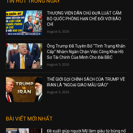
TIN HOT TRONG NGÀY
THƯỢNG VIỆN DÂN CHỦ ĐƯA LUẬT CẤM
BỘ QUỐC PHÒNG HẠN CHẾ ĐỐI VỚI BÁO
CHÍ
August 6, 2026
Ông Trump Đã Tuyên Bố “Tình Trạng Khẩn
Cấp” Nhằm Ngăn Chặn Việc Công Khai Hồ
Sơ Tài Chính Của Mình Cho Đài BBC
August 5, 2026
THẾ GIỚI GỌI CHÍNH SÁCH CỦA TRUMP VỀ
IRAN LÀ “NGOẠI GIAO MẪU GIÁO”
August 5, 2026
BÀI VIẾT MỚI NHẤT
Đề xuất giúp người Mỹ làm giàu từ bùng nổ