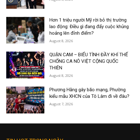
Hơn 1 triệu người Mỹ rời bỏ thị trường
lao động: Điều gì đang đẩy cuộc khủng
hoảng lên đỉnh điểm?
August 8, 2026
QUẬN CAM – BIỂU TÌNH ĐẦY KHÍ THẾ
CHỐNG CA NÔ VIỆT CỘNG QUỐC
THIÊN
August 8, 2026
Phương Hằng gây bão mạng, Phường
kiểu mẫu XHCN của Tô Lâm đi về đâu?
August 7, 2026