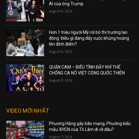
AI của ông Trump
August 8, 2026
Hơn 1 triệu người Mỹ rời bỏ thị trường lao
động: Điều gì đang đẩy cuộc khủng hoảng
lên đỉnh điểm?
August 8, 2026
QUẬN CAM – BIỂU TÌNH ĐẦY KHÍ THẾ
CHỐNG CA NÔ VIỆT CỘNG QUỐC THIÊN
August 8, 2026
VIDEO MỚI NHẤT
Phương Hằng gây bão mạng, Phường kiểu
mẫu XHCN của Tô Lâm đi về đâu?
August 7, 2026