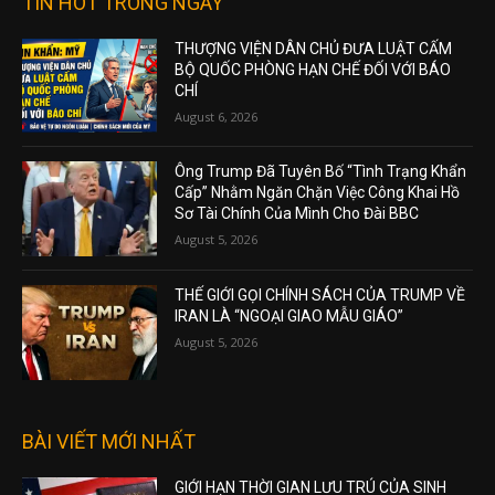
TIN HOT TRONG NGÀY
THƯỢNG VIỆN DÂN CHỦ ĐƯA LUẬT CẤM
BỘ QUỐC PHÒNG HẠN CHẾ ĐỐI VỚI BÁO
CHÍ
August 6, 2026
Ông Trump Đã Tuyên Bố “Tình Trạng Khẩn
Cấp” Nhằm Ngăn Chặn Việc Công Khai Hồ
Sơ Tài Chính Của Mình Cho Đài BBC
August 5, 2026
THẾ GIỚI GỌI CHÍNH SÁCH CỦA TRUMP VỀ
IRAN LÀ “NGOẠI GIAO MẪU GIÁO”
August 5, 2026
BÀI VIẾT MỚI NHẤT
GIỚI HẠN THỜI GIAN LƯU TRÚ CỦA SINH