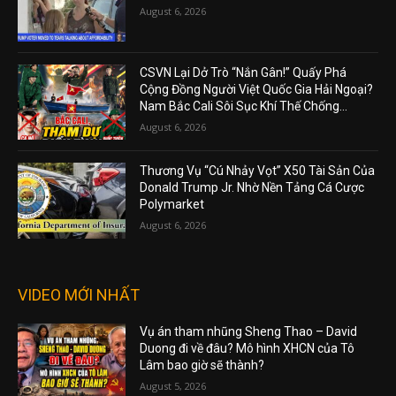
August 6, 2026
CSVN Lại Dở Trò “Nắn Gân!” Quấy Phá
Cộng Đồng Người Việt Quốc Gia Hải Ngoại?
Nam Bắc Cali Sôi Sục Khí Thế Chống...
August 6, 2026
Thương Vụ “Cú Nhảy Vọt” X50 Tài Sản Của
Donald Trump Jr. Nhờ Nền Tảng Cá Cược
Polymarket
August 6, 2026
VIDEO MỚI NHẤT
Vụ án tham nhũng Sheng Thao – David
Duong đi về đâu? Mô hình XHCN của Tô
Lâm bao giờ sẽ thành?
August 5, 2026