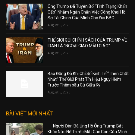
Ông Trump Đã Tuyên Bố “Tình Trạng Khẩn
Cấp” Nhằm Ngăn Chặn Việc Công Khai Hồ
Sơ Tài Chính Của Mình Cho Đài BBC
August 5, 2026
THẾ GIỚI GỌI CHÍNH SÁCH CỦA TRUMP VỀ
IRAN LÀ “NGOẠI GIAO MẪU GIÁO”
August 5, 2026
Báo Động Đỏ Khi Chỉ Số Kinh Tế “Then Chốt
Nhất” Thế Giới Phát Tín Hiệu Nguy Hiểm
Trước Thềm bầu Cử Giữa Kỳ
August 5, 2026
BÀI VIẾT MỚI NHẤT
Người Đàn Bà Ủng Hộ Ông Trump Bật
Khóc Nức Nở Trước Mặt Các Con Của Mình