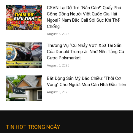
CSVN Lại Dở Trò “Nắn Gân!” Quấy Phá
Cộng Đồng Người Việt Quốc Gia Hải
Ngoại? Nam Bắc Cali Sôi Sục Khí Thế
Chống...
August 6, 2026
Thương Vụ “Cú Nhảy Vọt” X50 Tài Sản
Của Donald Trump Jr. Nhờ Nền Tảng Cá
Cược Polymarket
August 6, 2026
Bất Động Sản Mỹ Đảo Chiều: “Thời Cơ
Vàng” Cho Người Mua Căn Nhà Đầu Tiên
August 6, 2026
TIN HOT TRONG NGÀY