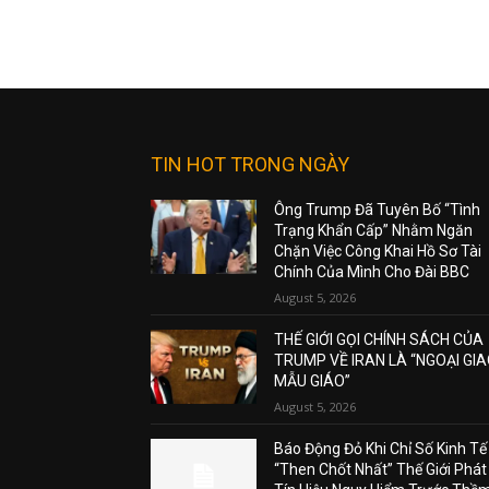
TIN HOT TRONG NGÀY
Ông Trump Đã Tuyên Bố “Tình
Trạng Khẩn Cấp” Nhằm Ngăn
Chặn Việc Công Khai Hồ Sơ Tài
Chính Của Mình Cho Đài BBC
August 5, 2026
THẾ GIỚI GỌI CHÍNH SÁCH CỦA
TRUMP VỀ IRAN LÀ “NGOẠI GI
MẪU GIÁO”
August 5, 2026
Báo Động Đỏ Khi Chỉ Số Kinh Tế
“Then Chốt Nhất” Thế Giới Phát