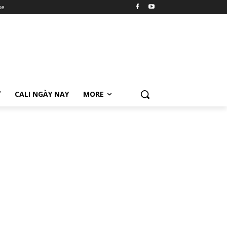
se
Ữ
CALI NGÀY NAY
MORE