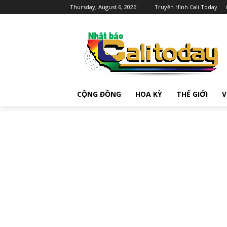
Thursday, August 6, 2026
Truyền Hình Cali Today
CỘNG ĐỒNG
HOA KỲ
THẾ GIỚI
V