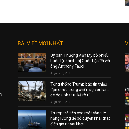
BÀI VIẾT MỚI NHẤT
V
Ủy ban Thượng viện Mỹ bỏ phiếu
buộc tội khinh thị Quốc hội đối với
ông Anthony Fauci
August 6, 2026
Tổng thống Trump bác tin thiếu
đạn dược trong chiến sự với Iran,
AO
đe dọa phạt tù kẻ rò rỉ
August 6, 2026
Trump trả tiền cho một công ty
năng lượng để bỏ quyền khai thác
điện gió ngoài khơi