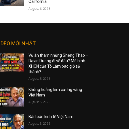
California
August 6, 2026
IDEO MỚI NHẤT
Vụ án tham nhũng Sheng Thao –
David Duong đi về đâu? Mô hình
XHCN của Tô Lâm bao giờ sẽ
thành?
August 5, 2026
Khủng hoảng kim cương vàng
Việt Nam
August 5, 2026
Bài toán kinh tế Việt Nam
August 3, 2026