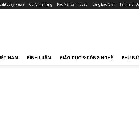
Calitoday News
Cõi Vĩnh Hằng
Rao Vặt Cali Today
Làng Báo Việt
Terms of U
IỆT NAM
BÌNH LUẬN
GIÁO DỤC & CÔNG NGHỆ
PHỤ N