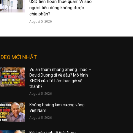
USD tiền hoàn thuế quan: Vì sao
người tiêu dùng không được
chia phần?
August 5, 2026
IDEO MỚI NHẤT
Vụ án tham nhũng Sheng Thao –
David Duong đi về đâu? Mô hình
XHCN của Tô Lâm bao giờ sẽ
thành?
August 5, 2026
Khủng hoảng kim cương vàng
Việt Nam
August 5, 2026
Bài toán kinh tế Việt Nam