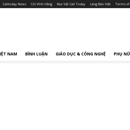
Calitoday News
Cõi Vĩnh Hằng
Rao Vặt Cali Today
Làng Báo Việt
Terms of
IỆT NAM
BÌNH LUẬN
GIÁO DỤC & CÔNG NGHỆ
PHỤ N