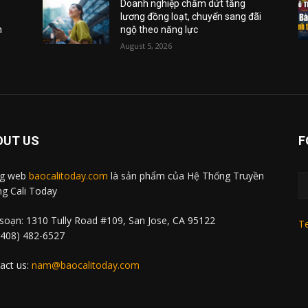
Doanh nghiệp chấm dứt tăng
lương đồng loạt, chuyển sang đãi
m
ngộ theo năng lực
August 5, 2026
OUT US
F
ng web
baocalitoday.com
là sản phẩm của Hệ Thống Truyền
g Cali Today
soạn: 1310 Tully Road #109, San Jose, CA 95122
Te
 (408) 482-6527
act us:
nam@baocalitoday.com