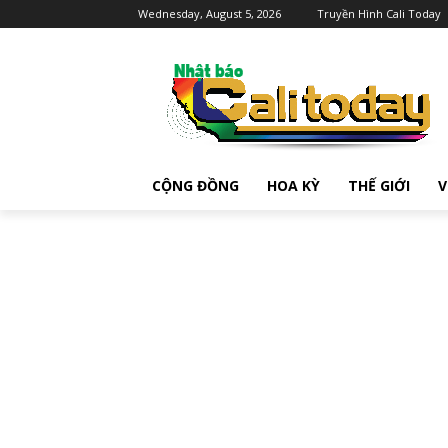
Wednesday, August 5, 2026
Truyền Hình Cali Today
CỘNG ĐỒNG
HOA KỲ
THẾ GIỚI
V