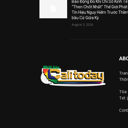
Báo Động Đỏ Khi Chỉ Số Kinh Tế
“Then Chốt Nhất” Thế Giới Phát
Tín Hiệu Nguy Hiểm Trước Thề
bầu Cử Giữa Kỳ
August 5, 2026
AB
Tra
Thôn
Tòa 
Tel:
Cont