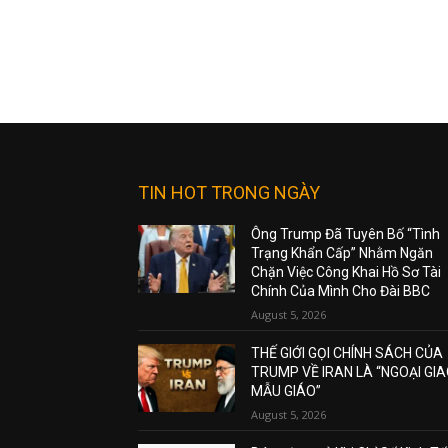
TIN HOT TRONG NGÀY
Ông Trump Đã Tuyên Bố “Tình
Trạng Khẩn Cấp” Nhằm Ngăn
Chặn Việc Công Khai Hồ Sơ Tài
Chính Của Mình Cho Đài BBC
August 5, 2026
THẾ GIỚI GỌI CHÍNH SÁCH CỦA
TRUMP VỀ IRAN LÀ “NGOẠI GI
MẪU GIÁO”
August 5, 2026