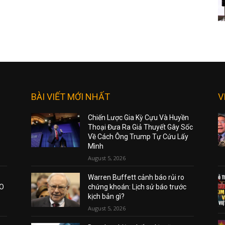
BÀI VIẾT MỚI NHẤT
V
Chiến Lược Gia Kỳ Cựu Và Huyền
Thoại Đưa Ra Giả Thuyết Gây Sốc
Về Cách Ông Trump Tự Cứu Lấy
Mình
August 5, 2026
Warren Buffett cảnh báo rủi ro
AO
chứng khoán: Lịch sử báo trước
kịch bản gì?
August 5, 2026