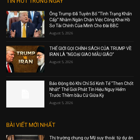
TIN HOT TRONG NGÀY
Ông Trump Đã Tuyên Bố “Tình Trạng Khẩn
Cấp” Nhằm Ngăn Chặn Việc Công Khai Hồ
Sơ Tài Chính Của Mình Cho Đài BBC
August 5, 2026
THẾ GIỚI GỌI CHÍNH SÁCH CỦA TRUMP VỀ
IRAN LÀ “NGOẠI GIAO MẪU GIÁO”
August 5, 2026
Báo Động Đỏ Khi Chỉ Số Kinh Tế “Then Chốt
Nhất” Thế Giới Phát Tín Hiệu Nguy Hiểm
Trước Thềm bầu Cử Giữa Kỳ
August 5, 2026
BÀI VIẾT MỚI NHẤT
Thị trường chung cư Mỹ suy thoái: từ dự án