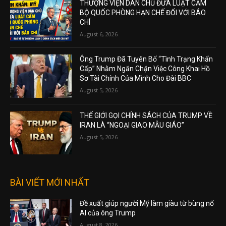
THƯỢNG VIỆN DÂN CHỦ ĐƯA LUẬT CẤM
BỘ QUỐC PHÒNG HẠN CHẾ ĐỐI VỚI BÁO
CHÍ
August 6, 2026
Ông Trump Đã Tuyên Bố “Tình Trạng Khẩn
Cấp” Nhằm Ngăn Chặn Việc Công Khai Hồ
Sơ Tài Chính Của Mình Cho Đài BBC
August 5, 2026
THẾ GIỚI GỌI CHÍNH SÁCH CỦA TRUMP VỀ
IRAN LÀ “NGOẠI GIAO MẪU GIÁO”
August 5, 2026
BÀI VIẾT MỚI NHẤT
Đề xuất giúp người Mỹ làm giàu từ bùng nổ
AI của ông Trump
August 8, 2026