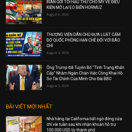
IRAN GỞI TỐI HẬU THƯ CHO MỸ VỀ ĐIỀU
KIỆN MỞ LẠI EO BIỂN HORMUZ
August 9, 2026
THƯỢNG VIỆN DÂN CHỦ ĐƯA LUẬT CẤM
BỘ QUỐC PHÒNG HẠN CHẾ ĐỐI VỚI BÁO
CHÍ
August 6, 2026
Ông Trump Đã Tuyên Bố “Tình Trạng Khẩn
Cấp” Nhằm Ngăn Chặn Việc Công Khai Hồ
Sơ Tài Chính Của Mình Cho Đài BBC
August 5, 2026
BÀI VIẾT MỚI NHẤT
Nhà hàng tại California bất ngờ đóng cửa
chỉ vài tuần sau khi nhận khoản hỗ trợ
100.000 USD từ thành phố