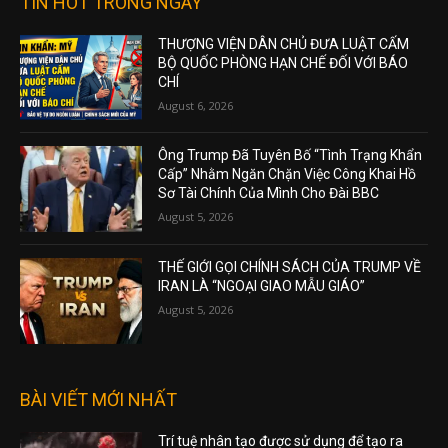
TIN HOT TRONG NGÀY
THƯỢNG VIỆN DÂN CHỦ ĐƯA LUẬT CẤM
BỘ QUỐC PHÒNG HẠN CHẾ ĐỐI VỚI BÁO
CHÍ
August 6, 2026
Ông Trump Đã Tuyên Bố “Tình Trạng Khẩn
Cấp” Nhằm Ngăn Chặn Việc Công Khai Hồ
Sơ Tài Chính Của Mình Cho Đài BBC
August 5, 2026
THẾ GIỚI GỌI CHÍNH SÁCH CỦA TRUMP VỀ
IRAN LÀ “NGOẠI GIAO MẪU GIÁO”
August 5, 2026
BÀI VIẾT MỚI NHẤT
Trí tuệ nhân tạo được sử dụng để tạo ra