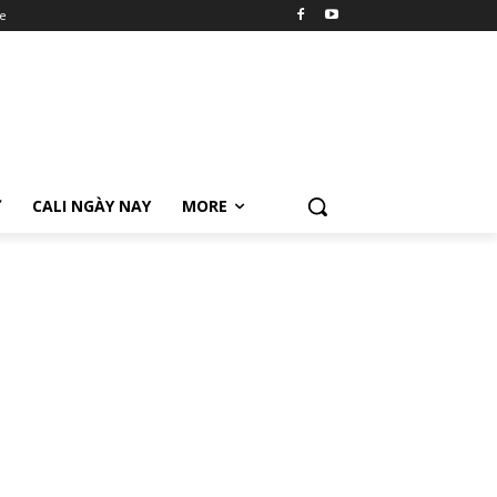
e
Ữ
CALI NGÀY NAY
MORE