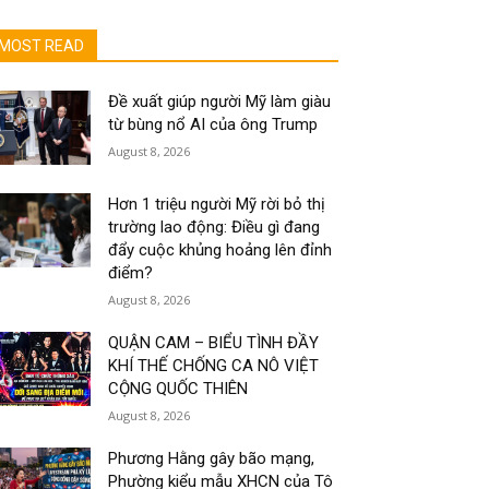
MOST READ
Đề xuất giúp người Mỹ làm giàu
từ bùng nổ AI của ông Trump
August 8, 2026
Hơn 1 triệu người Mỹ rời bỏ thị
trường lao động: Điều gì đang
đẩy cuộc khủng hoảng lên đỉnh
điểm?
August 8, 2026
QUẬN CAM – BIỂU TÌNH ĐẦY
KHÍ THẾ CHỐNG CA NÔ VIỆT
CỘNG QUỐC THIÊN
August 8, 2026
Phương Hằng gây bão mạng,
Phường kiểu mẫu XHCN của Tô