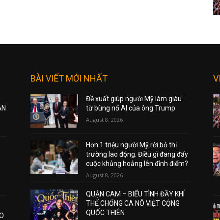
BÀI VIẾT MỚI NHẤT
V
Đề xuất giúp người Mỹ làm giàu
ẠN
từ bùng nổ AI của ông Trump
August 8, 2026
Hơn 1 triệu người Mỹ rời bỏ thị
trường lao động: Điều gì đang đẩy
cuộc khủng hoảng lên đỉnh điểm?
August 8, 2026
QUẬN CAM – BIỂU TÌNH ĐẦY KHÍ
THẾ CHỐNG CA NÔ VIỆT CỘNG
QUỐC THIÊN
AO