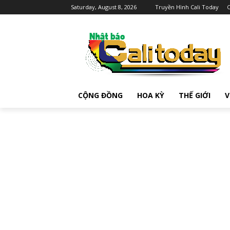
Saturday, August 8, 2026
Truyền Hình Cali Today
C
CỘNG ĐỒNG
HOA KỲ
THẾ GIỚI
V