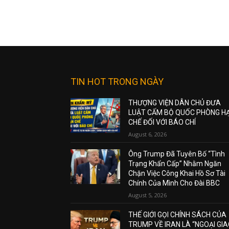
TIN HOT TRONG NGÀY
THƯỢNG VIỆN DÂN CHỦ ĐƯA
LUẬT CẤM BỘ QUỐC PHÒNG H
CHẾ ĐỐI VỚI BÁO CHÍ
August 6, 2026
Ông Trump Đã Tuyên Bố “Tình
Trạng Khẩn Cấp” Nhằm Ngăn
Chặn Việc Công Khai Hồ Sơ Tài
Chính Của Mình Cho Đài BBC
August 5, 2026
THẾ GIỚI GỌI CHÍNH SÁCH CỦA
TRUMP VỀ IRAN LÀ “NGOẠI GI