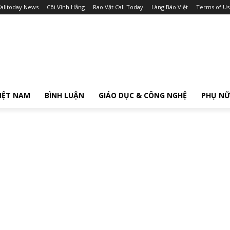
alitoday News
Cõi Vĩnh Hằng
Rao Vặt Cali Today
Làng Báo Việt
Terms of Us
IỆT NAM
BÌNH LUẬN
GIÁO DỤC & CÔNG NGHỆ
PHỤ N