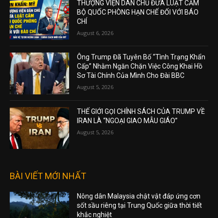
THƯỢNG VIỆN DÂN CHỦ ĐƯA LUẬT CẤM
BỘ QUỐC PHÒNG HẠN CHẾ ĐỐI VỚI BÁO
CHÍ
August 6, 2026
Ông Trump Đã Tuyên Bố “Tình Trạng Khẩn
Cấp” Nhằm Ngăn Chặn Việc Công Khai Hồ
Sơ Tài Chính Của Mình Cho Đài BBC
August 5, 2026
THẾ GIỚI GỌI CHÍNH SÁCH CỦA TRUMP VỀ
IRAN LÀ “NGOẠI GIAO MẪU GIÁO”
August 5, 2026
BÀI VIẾT MỚI NHẤT
Nông dân Malaysia chật vật đáp ứng cơn
sốt sầu riêng tại Trung Quốc giữa thời tiết
khắc nghiệt