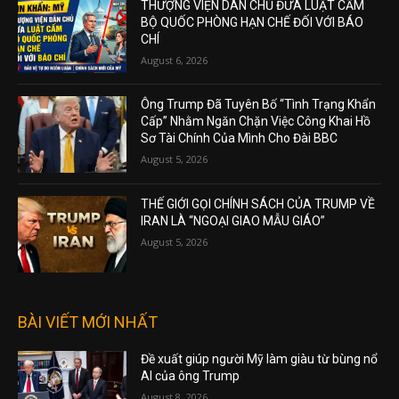
THƯỢNG VIỆN DÂN CHỦ ĐƯA LUẬT CẤM
BỘ QUỐC PHÒNG HẠN CHẾ ĐỐI VỚI BÁO
CHÍ
August 6, 2026
Ông Trump Đã Tuyên Bố “Tình Trạng Khẩn
Cấp” Nhằm Ngăn Chặn Việc Công Khai Hồ
Sơ Tài Chính Của Mình Cho Đài BBC
August 5, 2026
THẾ GIỚI GỌI CHÍNH SÁCH CỦA TRUMP VỀ
IRAN LÀ “NGOẠI GIAO MẪU GIÁO”
August 5, 2026
BÀI VIẾT MỚI NHẤT
Đề xuất giúp người Mỹ làm giàu từ bùng nổ
AI của ông Trump
August 8, 2026