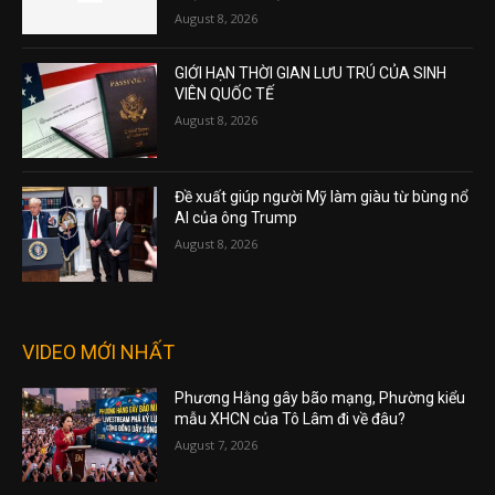
August 8, 2026
GIỚI HẠN THỜI GIAN LƯU TRÚ CỦA SINH
VIÊN QUỐC TẾ
August 8, 2026
Đề xuất giúp người Mỹ làm giàu từ bùng nổ
AI của ông Trump
August 8, 2026
VIDEO MỚI NHẤT
Phương Hằng gây bão mạng, Phường kiểu
mẫu XHCN của Tô Lâm đi về đâu?
August 7, 2026