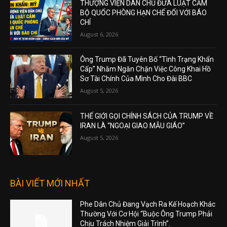
THƯỢNG VIỆN DÂN CHỦ ĐƯA LUẬT CẤM
BỘ QUỐC PHÒNG HẠN CHẾ ĐỐI VỚI BÁO
CHÍ
August 6, 2026
Ông Trump Đã Tuyên Bố “Tình Trạng Khẩn
Cấp” Nhằm Ngăn Chặn Việc Công Khai Hồ
Sơ Tài Chính Của Mình Cho Đài BBC
August 5, 2026
THẾ GIỚI GỌI CHÍNH SÁCH CỦA TRUMP VỀ
IRAN LÀ “NGOẠI GIAO MẪU GIÁO”
August 5, 2026
BÀI VIẾT MỚI NHẤT
Phe Dân Chủ Đang Vạch Ra Kế Hoạch Khác
Thường Với Cơ Hội “Buộc Ông Trump Phải
Chịu Trách Nhiệm Giải Trình”.