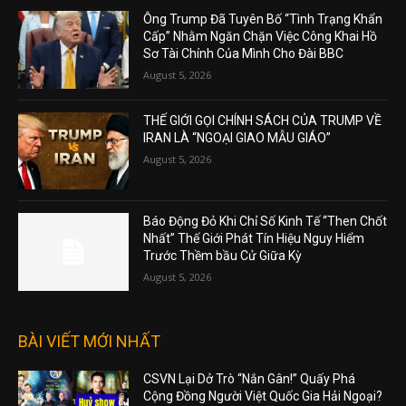
Ông Trump Đã Tuyên Bố “Tình Trạng Khẩn
Cấp” Nhằm Ngăn Chặn Việc Công Khai Hồ
Sơ Tài Chính Của Mình Cho Đài BBC
August 5, 2026
THẾ GIỚI GỌI CHÍNH SÁCH CỦA TRUMP VỀ
IRAN LÀ “NGOẠI GIAO MẪU GIÁO”
August 5, 2026
Báo Động Đỏ Khi Chỉ Số Kinh Tế “Then Chốt
Nhất” Thế Giới Phát Tín Hiệu Nguy Hiểm
Trước Thềm bầu Cử Giữa Kỳ
August 5, 2026
BÀI VIẾT MỚI NHẤT
CSVN Lại Dở Trò “Nắn Gân!” Quấy Phá
Cộng Đồng Người Việt Quốc Gia Hải Ngoại?