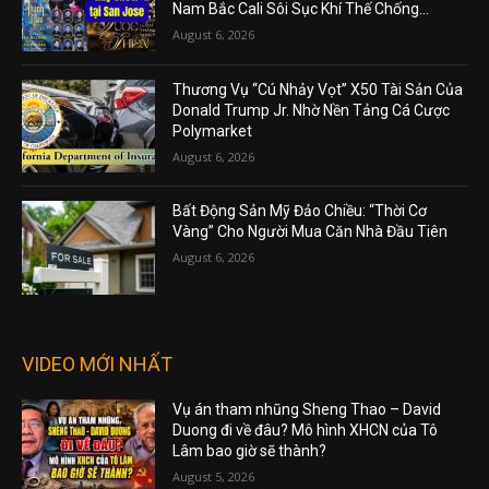
Nam Bắc Cali Sôi Sục Khí Thế Chống...
August 6, 2026
Thương Vụ “Cú Nhảy Vọt” X50 Tài Sản Của
Donald Trump Jr. Nhờ Nền Tảng Cá Cược
Polymarket
August 6, 2026
Bất Động Sản Mỹ Đảo Chiều: “Thời Cơ
Vàng” Cho Người Mua Căn Nhà Đầu Tiên
August 6, 2026
VIDEO MỚI NHẤT
Vụ án tham nhũng Sheng Thao – David
Duong đi về đâu? Mô hình XHCN của Tô
Lâm bao giờ sẽ thành?
August 5, 2026