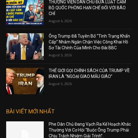
THƯỢNG VIỆN DÂN CHỦ ĐƯA LUẬT CẤM
BỘ QUỐC PHÒNG HẠN CHẾ ĐỐI VỚI BÁO
CHÍ
August 6, 2026
Ông Trump Đã Tuyên Bố “Tình Trạng Khẩn
Cấp” Nhằm Ngăn Chặn Việc Công Khai Hồ
Sơ Tài Chính Của Mình Cho Đài BBC
August 5, 2026
THẾ GIỚI GỌI CHÍNH SÁCH CỦA TRUMP VỀ
IRAN LÀ “NGOẠI GIAO MẪU GIÁO”
August 5, 2026
BÀI VIẾT MỚI NHẤT
Phe Dân Chủ Đang Vạch Ra Kế Hoạch Khác
Thường Với Cơ Hội “Buộc Ông Trump Phải
Chịu Trách Nhiệm Giải Trình”.