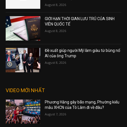
August 8, 2026
GIỚI HẠN THỜI GIAN LƯU TRÚ CỦA SINH
VIÊN QUỐC TẾ
August 8, 2026
Đề xuất giúp người Mỹ làm giàu từ bùng nổ
AI của ông Trump
August 8, 2026
VIDEO MỚI NHẤT
Phương Hằng gây bão mạng, Phường kiểu
mẫu XHCN của Tô Lâm đi về đâu?
August 7, 2026