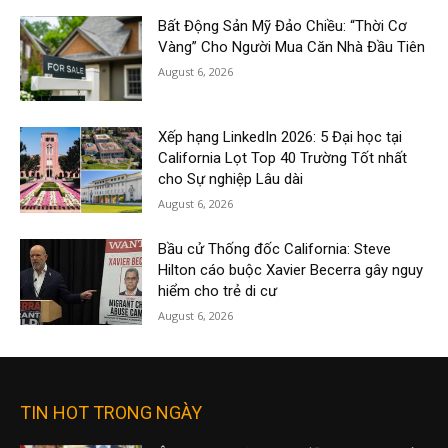
Bất Động Sản Mỹ Đảo Chiều: “Thời Cơ
Vàng” Cho Người Mua Căn Nhà Đầu Tiên
August 6, 2026
Xếp hạng LinkedIn 2026: 5 Đại học tại
California Lọt Top 40 Trường Tốt nhất
cho Sự nghiệp Lâu dài
August 6, 2026
Bầu cử Thống đốc California: Steve
Hilton cáo buộc Xavier Becerra gây nguy
hiểm cho trẻ di cư
August 6, 2026
TIN HOT TRONG NGÀY