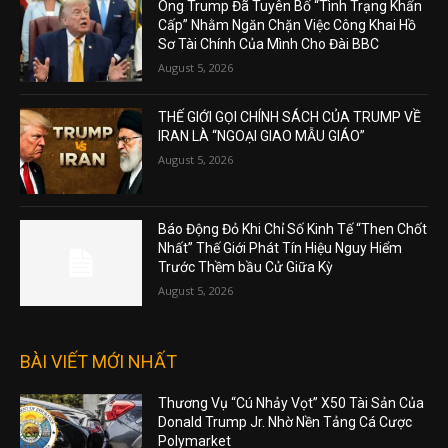
Ông Trump Đã Tuyên Bố “Tình Trạng Khẩn
Cấp” Nhằm Ngăn Chặn Việc Công Khai Hồ
Sơ Tài Chính Của Mình Cho Đài BBC
August 5, 2026
THẾ GIỚI GỌI CHÍNH SÁCH CỦA TRUMP VỀ
IRAN LÀ “NGOẠI GIAO MẪU GIÁO”
August 5, 2026
Báo Động Đỏ Khi Chỉ Số Kinh Tế “Then Chốt
Nhất” Thế Giới Phát Tín Hiệu Nguy Hiểm
Trước Thềm bầu Cử Giữa Kỳ
August 5, 2026
BÀI VIẾT MỚI NHẤT
Thương Vụ “Cú Nhảy Vọt” X50 Tài Sản Của
Donald Trump Jr. Nhờ Nền Tảng Cá Cược
Polymarket