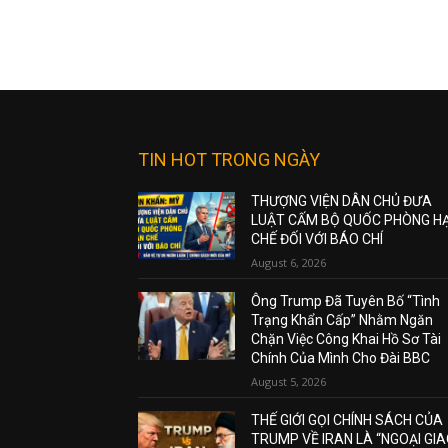
TIN HOT TRONG NGÀY
THƯỢNG VIỆN DÂN CHỦ ĐƯA
LUẬT CẤM BỘ QUỐC PHÒNG H
CHẾ ĐỐI VỚI BÁO CHÍ
August 6, 2026
Ông Trump Đã Tuyên Bố “Tình
Trạng Khẩn Cấp” Nhằm Ngăn
Chặn Việc Công Khai Hồ Sơ Tài
Chính Của Mình Cho Đài BBC
August 5, 2026
THẾ GIỚI GỌI CHÍNH SÁCH CỦA
TRUMP VỀ IRAN LÀ “NGOẠI GI