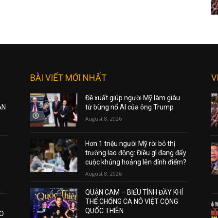
BÀI VIẾT MỚI NHẤT
V
Đề xuất giúp người Mỹ làm giàu
ẠN
từ bùng nổ AI của ông Trump
August 8, 2026
Hơn 1 triệu người Mỹ rời bỏ thị
trường lao động: Điều gì đang đẩy
cuộc khủng hoảng lên đỉnh điểm?
August 8, 2026
QUẬN CAM – BIỂU TÌNH ĐẦY KHÍ
THẾ CHỐNG CA NÔ VIỆT CỘNG
QUỐC THIÊN
AO