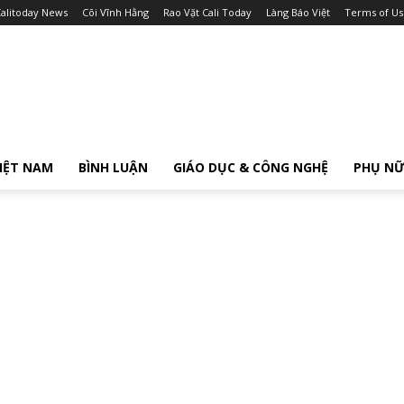
alitoday News
Cõi Vĩnh Hằng
Rao Vặt Cali Today
Làng Báo Việt
Terms of Us
IỆT NAM
BÌNH LUẬN
GIÁO DỤC & CÔNG NGHỆ
PHỤ N