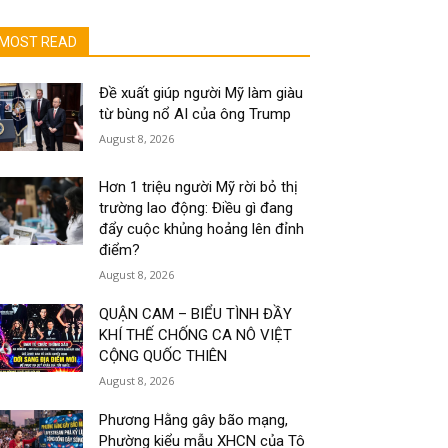
MOST READ
Đề xuất giúp người Mỹ làm giàu
từ bùng nổ AI của ông Trump
August 8, 2026
Hơn 1 triệu người Mỹ rời bỏ thị
trường lao động: Điều gì đang
đẩy cuộc khủng hoảng lên đỉnh
điểm?
August 8, 2026
QUẬN CAM – BIỂU TÌNH ĐẦY
KHÍ THẾ CHỐNG CA NÔ VIỆT
CỘNG QUỐC THIÊN
August 8, 2026
Phương Hằng gây bão mạng,
Phường kiểu mẫu XHCN của Tô