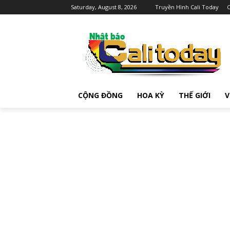
Saturday, August 8, 2026
Truyền Hình Cali Today
C
CỘNG ĐỒNG
HOA KỲ
THẾ GIỚI
V