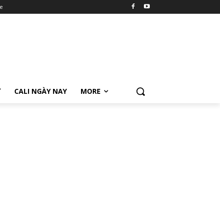
e
Ữ
CALI NGÀY NAY
MORE