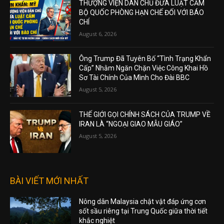
THƯỢNG VIỆN DÂN CHỦ ĐƯA LUẬT CẤM
BỘ QUỐC PHÒNG HẠN CHẾ ĐỐI VỚI BÁO
CHÍ
August 6, 2026
Ông Trump Đã Tuyên Bố “Tình Trạng Khẩn
Cấp” Nhằm Ngăn Chặn Việc Công Khai Hồ
Sơ Tài Chính Của Mình Cho Đài BBC
August 5, 2026
THẾ GIỚI GỌI CHÍNH SÁCH CỦA TRUMP VỀ
IRAN LÀ “NGOẠI GIAO MẪU GIÁO”
August 5, 2026
BÀI VIẾT MỚI NHẤT
Nông dân Malaysia chật vật đáp ứng cơn
sốt sầu riêng tại Trung Quốc giữa thời tiết
khắc nghiệt