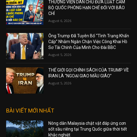
THƯỢNG VIỆN DÂN CHỦ ĐƯA LUẬT CẤM
BỘ QUỐC PHÒNG HẠN CHẾ ĐỐI VỚI BÁO
CHÍ
August 6, 2026
Ông Trump Đã Tuyên Bố “Tình Trạng Khẩn
Cấp” Nhằm Ngăn Chặn Việc Công Khai Hồ
Sơ Tài Chính Của Mình Cho Đài BBC
August 5, 2026
THẾ GIỚI GỌI CHÍNH SÁCH CỦA TRUMP VỀ
IRAN LÀ “NGOẠI GIAO MẪU GIÁO”
August 5, 2026
BÀI VIẾT MỚI NHẤT
Nông dân Malaysia chật vật đáp ứng cơn
sốt sầu riêng tại Trung Quốc giữa thời tiết
khắc nghiệt