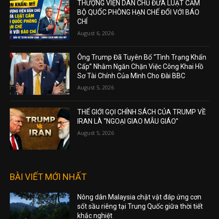
THƯỢNG VIỆN DÂN CHỦ ĐƯA LUẬT CẤM
BỘ QUỐC PHÒNG HẠN CHẾ ĐỐI VỚI BÁO
CHÍ
August 6, 2026
Ông Trump Đã Tuyên Bố “Tình Trạng Khẩn
Cấp” Nhằm Ngăn Chặn Việc Công Khai Hồ
Sơ Tài Chính Của Mình Cho Đài BBC
August 5, 2026
THẾ GIỚI GỌI CHÍNH SÁCH CỦA TRUMP VỀ
IRAN LÀ “NGOẠI GIAO MẪU GIÁO”
August 5, 2026
BÀI VIẾT MỚI NHẤT
Nông dân Malaysia chật vật đáp ứng cơn
sốt sầu riêng tại Trung Quốc giữa thời tiết
khắc nghiệt