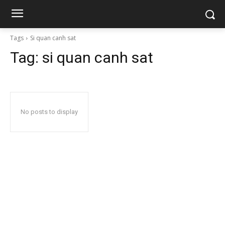
Tags
Si quan canh sat
Tag:
si quan canh sat
No posts to display