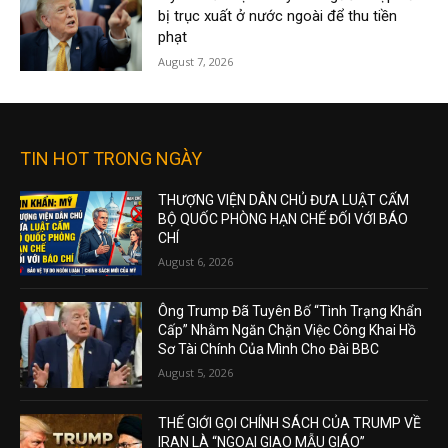
bị trục xuất ở nước ngoài để thu tiền
phạt
August 7, 2026
TIN HOT TRONG NGÀY
THƯỢNG VIỆN DÂN CHỦ ĐƯA LUẬT CẤM
BỘ QUỐC PHÒNG HẠN CHẾ ĐỐI VỚI BÁO
CHÍ
August 6, 2026
Ông Trump Đã Tuyên Bố “Tình Trạng Khẩn
Cấp” Nhằm Ngăn Chặn Việc Công Khai Hồ
Sơ Tài Chính Của Mình Cho Đài BBC
August 5, 2026
THẾ GIỚI GỌI CHÍNH SÁCH CỦA TRUMP VỀ
IRAN LÀ “NGOẠI GIAO MẪU GIÁO”