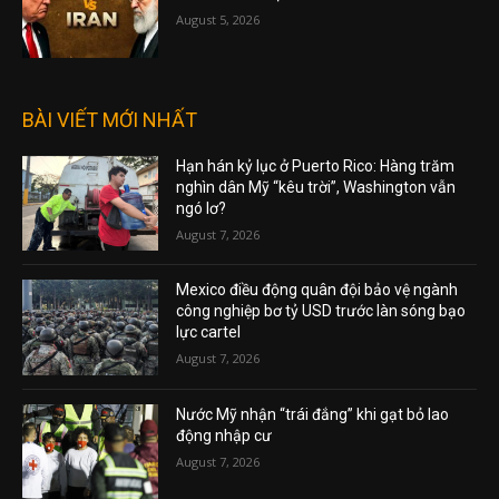
August 5, 2026
BÀI VIẾT MỚI NHẤT
Hạn hán kỷ lục ở Puerto Rico: Hàng trăm
nghìn dân Mỹ “kêu trời”, Washington vẫn
ngó lơ?
August 7, 2026
Mexico điều động quân đội bảo vệ ngành
công nghiệp bơ tỷ USD trước làn sóng bạo
lực cartel
August 7, 2026
Nước Mỹ nhận “trái đắng” khi gạt bỏ lao
động nhập cư
August 7, 2026