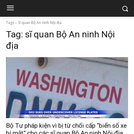
Tags
Sĩ quan Bộ An ninh Nội địa
Tag:
sĩ quan Bộ An ninh Nội
địa
Bộ Tư pháp kiện vì bị từ chối cấp “biển số xe
bí mật” cho các sĩ quan Bộ An ninh Nội địa.