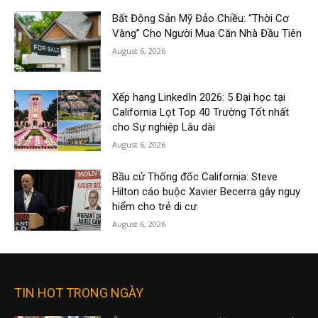
Bất Động Sản Mỹ Đảo Chiều: “Thời Cơ
Vàng” Cho Người Mua Căn Nhà Đầu Tiên
August 6, 2026
Xếp hạng LinkedIn 2026: 5 Đại học tại
California Lọt Top 40 Trường Tốt nhất
cho Sự nghiệp Lâu dài
August 6, 2026
Bầu cử Thống đốc California: Steve
Hilton cáo buộc Xavier Becerra gây nguy
hiểm cho trẻ di cư
August 6, 2026
TIN HOT TRONG NGÀY