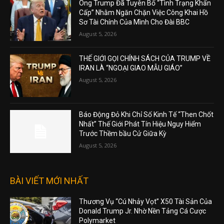
Ông Trump Đã Tuyên Bố “Tình Trạng Khẩn
Cấp” Nhằm Ngăn Chặn Việc Công Khai Hồ
Sơ Tài Chính Của Mình Cho Đài BBC
August 5, 2026
THẾ GIỚI GỌI CHÍNH SÁCH CỦA TRUMP VỀ
IRAN LÀ “NGOẠI GIAO MẪU GIÁO”
August 5, 2026
Báo Động Đỏ Khi Chỉ Số Kinh Tế “Then Chốt
Nhất” Thế Giới Phát Tín Hiệu Nguy Hiểm
Trước Thềm bầu Cử Giữa Kỳ
August 5, 2026
BÀI VIẾT MỚI NHẤT
Thương Vụ “Cú Nhảy Vọt” X50 Tài Sản Của
Donald Trump Jr. Nhờ Nền Tảng Cá Cược
Polymarket