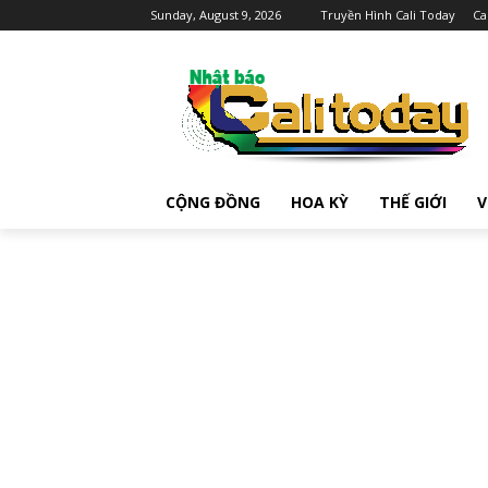
Sunday, August 9, 2026
Truyền Hình Cali Today
Ca
CỘNG ĐỒNG
HOA KỲ
THẾ GIỚI
V