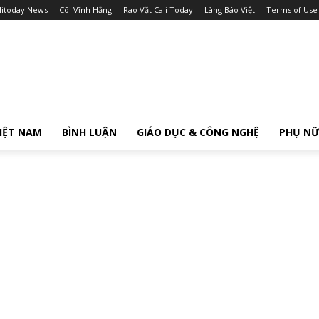
litoday News
Cõi Vĩnh Hằng
Rao Vặt Cali Today
Làng Báo Việt
Terms of Use
IỆT NAM
BÌNH LUẬN
GIÁO DỤC & CÔNG NGHỆ
PHỤ N