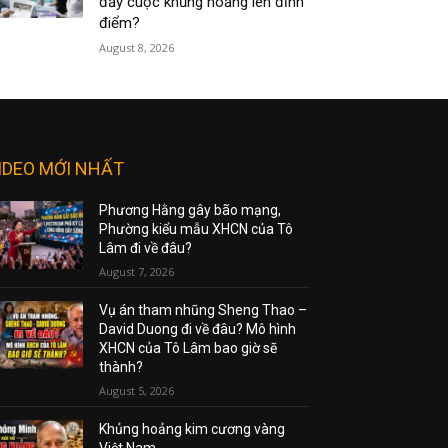
đẩy cuộc khủng hoảng lên đỉnh
điểm?
August 8, 2026
IDEO MỚI NHẤT
Phương Hằng gây bão mạng,
Phường kiểu mẫu XHCN của Tô
Lâm đi về đâu?
August 7, 2026
Vụ án tham nhũng Sheng Thao –
David Duong đi về đâu? Mô hình
XHCN của Tô Lâm bao giờ sẽ
thành?
August 5, 2026
Khủng hoảng kim cương vàng