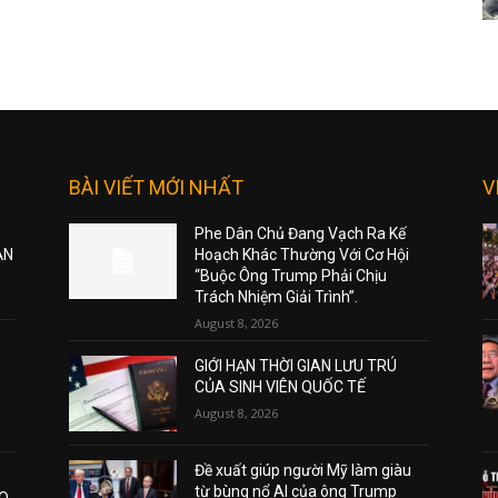
BÀI VIẾT MỚI NHẤT
V
Phe Dân Chủ Đang Vạch Ra Kế
ẠN
Hoạch Khác Thường Với Cơ Hội
“Buộc Ông Trump Phải Chịu
Trách Nhiệm Giải Trình”.
August 8, 2026
GIỚI HẠN THỜI GIAN LƯU TRÚ
CỦA SINH VIÊN QUỐC TẾ
August 8, 2026
Đề xuất giúp người Mỹ làm giàu
từ bùng nổ AI của ông Trump