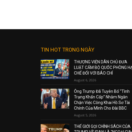
TIN HOT TRONG NGÀY
THƯỢNG VIỆN DÂN CHỦ ĐƯA
LUẬT CẤM BỘ QUỐC PHÒNG H
CHẾ ĐỐI VỚI BÁO CHÍ
August 6, 2026
Ông Trump Đã Tuyên Bố “Tình
Trạng Khẩn Cấp” Nhằm Ngăn
Chặn Việc Công Khai Hồ Sơ Tài
Chính Của Mình Cho Đài BBC
August 5, 2026
THẾ GIỚI GỌI CHÍNH SÁCH CỦA