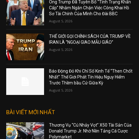
Ông Trump Đã Tuyên Bố “Tình Trạng Khẩn
Cấp” Nhằm Ngăn Chặn Việc Công Khai Hồ
Sơ Tài Chính Của Mình Cho Đài BBC
August 5, 2026
THẾ GIỚI GỌI CHÍNH SÁCH CỦA TRUMP VỀ
IRAN LÀ “NGOẠI GIAO MẪU GIÁO”
August 5, 2026
Báo Động Đỏ Khi Chỉ Số Kinh Tế “Then Chốt
Nhất” Thế Giới Phát Tín Hiệu Nguy Hiểm
Trước Thềm bầu Cử Giữa Kỳ
August 5, 2026
BÀI VIẾT MỚI NHẤT
Thương Vụ “Cú Nhảy Vọt” X50 Tài Sản Của
Donald Trump Jr. Nhờ Nền Tảng Cá Cược
Polymarket