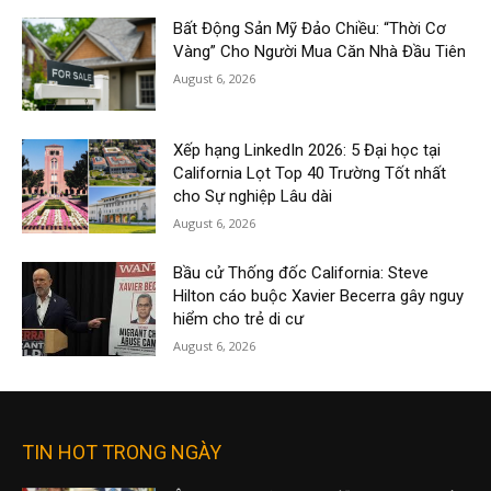
Bất Động Sản Mỹ Đảo Chiều: “Thời Cơ
Vàng” Cho Người Mua Căn Nhà Đầu Tiên
August 6, 2026
Xếp hạng LinkedIn 2026: 5 Đại học tại
California Lọt Top 40 Trường Tốt nhất
cho Sự nghiệp Lâu dài
August 6, 2026
Bầu cử Thống đốc California: Steve
Hilton cáo buộc Xavier Becerra gây nguy
hiểm cho trẻ di cư
August 6, 2026
TIN HOT TRONG NGÀY