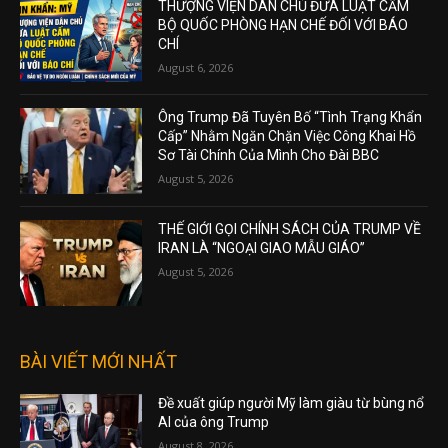
THƯỢNG VIỆN DÂN CHỦ ĐƯA LUẬT CẤM
BỘ QUỐC PHÒNG HẠN CHẾ ĐỐI VỚI BÁO
CHÍ
August 6, 2026
Ông Trump Đã Tuyên Bố “Tình Trạng Khẩn
Cấp” Nhằm Ngăn Chặn Việc Công Khai Hồ
Sơ Tài Chính Của Mình Cho Đài BBC
August 5, 2026
THẾ GIỚI GỌI CHÍNH SÁCH CỦA TRUMP VỀ
IRAN LÀ “NGOẠI GIAO MẪU GIÁO”
August 5, 2026
BÀI VIẾT MỚI NHẤT
Đề xuất giúp người Mỹ làm giàu từ bùng nổ
AI của ông Trump
August 8, 2026