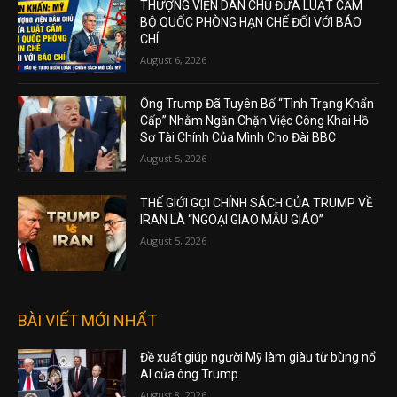
THƯỢNG VIỆN DÂN CHỦ ĐƯA LUẬT CẤM
BỘ QUỐC PHÒNG HẠN CHẾ ĐỐI VỚI BÁO
CHÍ
August 6, 2026
Ông Trump Đã Tuyên Bố “Tình Trạng Khẩn
Cấp” Nhằm Ngăn Chặn Việc Công Khai Hồ
Sơ Tài Chính Của Mình Cho Đài BBC
August 5, 2026
THẾ GIỚI GỌI CHÍNH SÁCH CỦA TRUMP VỀ
IRAN LÀ “NGOẠI GIAO MẪU GIÁO”
August 5, 2026
BÀI VIẾT MỚI NHẤT
Đề xuất giúp người Mỹ làm giàu từ bùng nổ
AI của ông Trump
August 8, 2026