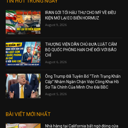
TIN HOT TRONG NGÀY
IRAN GỞI TỐI HẬU THƯ CHO MỸ VỀ ĐIỀU
KIỆN MỞ LẠI EO BIỂN HORMUZ
August 9, 2026
THƯỢNG VIỆN DÂN CHỦ ĐƯA LUẬT CẤM
BỘ QUỐC PHÒNG HẠN CHẾ ĐỐI VỚI BÁO
CHÍ
August 6, 2026
Ông Trump Đã Tuyên Bố “Tình Trạng Khẩn
Cấp” Nhằm Ngăn Chặn Việc Công Khai Hồ
Sơ Tài Chính Của Mình Cho Đài BBC
August 5, 2026
BÀI VIẾT MỚI NHẤT
Nhà hàng tại California bất ngờ đóng cửa