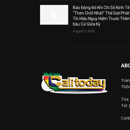
Báo Động Đỏ Khi Chỉ Số Kinh Tế
“Then Chốt Nhất” Thế Giới Phát
Tín Hiệu Nguy Hiểm Trước Thề
bầu Cử Giữa Kỳ
August 5, 2026
AB
Tra
Thôn
Tòa 
Tel:
Cont