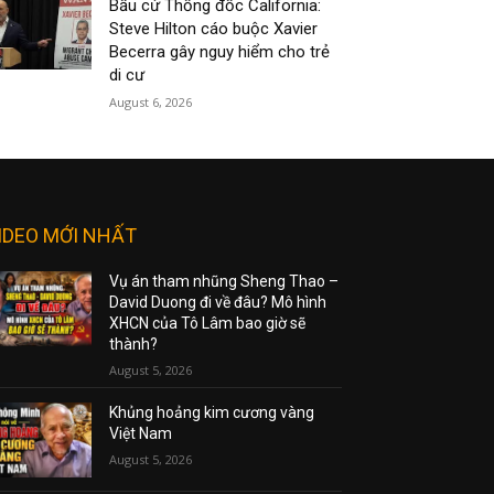
Bầu cử Thống đốc California:
Steve Hilton cáo buộc Xavier
Becerra gây nguy hiểm cho trẻ
di cư
August 6, 2026
IDEO MỚI NHẤT
Vụ án tham nhũng Sheng Thao –
David Duong đi về đâu? Mô hình
XHCN của Tô Lâm bao giờ sẽ
thành?
August 5, 2026
Khủng hoảng kim cương vàng
Việt Nam
August 5, 2026