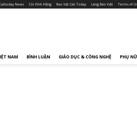
Calitoday News
Cõi Vĩnh Hằng
Rao Vặt Cali Today
Làng Báo Việt
Terms of U
IỆT NAM
BÌNH LUẬN
GIÁO DỤC & CÔNG NGHỆ
PHỤ N