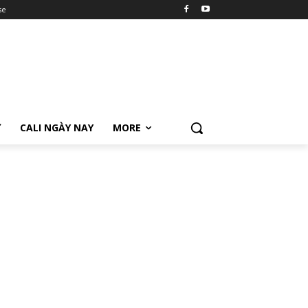
se
Ữ
CALI NGÀY NAY
MORE