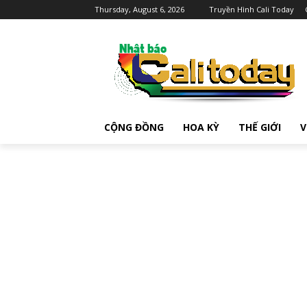
Thursday, August 6, 2026
Truyền Hình Cali Today
CỘNG ĐỒNG
HOA KỲ
THẾ GIỚI
V