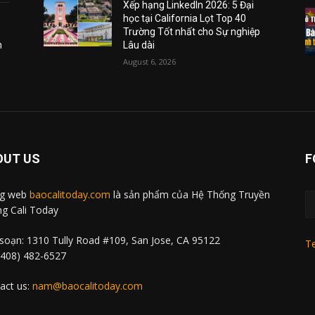
Xếp hạng LinkedIn 2026: 5 Đại
học tại California Lọt Top 40
Trường Tốt nhất cho Sự nghiệp
m
Lâu dài
August 6, 2026
OUT US
F
ng web
baocalitoday.com
là sản phẩm của Hệ Thống Truyền
g Cali Today
soạn: 1310 Tully Road #109, San Jose, CA 95122
Te
 (408) 482-6527
act us:
nam@baocalitoday.com