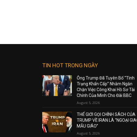
TIN HOT TRONG NGÀY
Ông Trump Đã Tuyên Bố “Tình
Trạng Khẩn Cấp” Nhằm Ngăn
Chặn Việc Công Khai Hồ Sơ Tài
Chính Của Mình Cho Đài BBC
August 5, 2026
THẾ GIỚI GỌI CHÍNH SÁCH CỦA
TRUMP VỀ IRAN LÀ “NGOẠI GI
MẪU GIÁO”
August 5, 2026