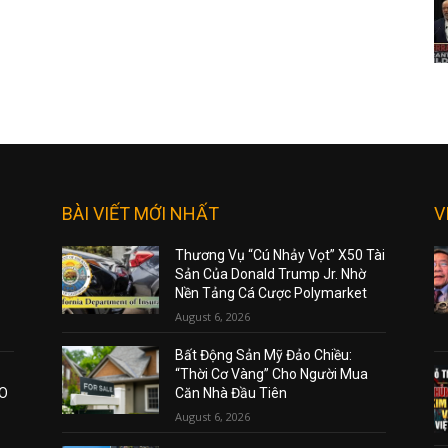
BÀI VIẾT MỚI NHẤT
V
Thương Vụ “Cú Nhảy Vọt” X50 Tài
Sản Của Donald Trump Jr. Nhờ
Nền Tảng Cá Cược Polymarket
August 6, 2026
Bất Động Sản Mỹ Đảo Chiều:
“Thời Cơ Vàng” Cho Người Mua
AO
Căn Nhà Đầu Tiên
August 6, 2026